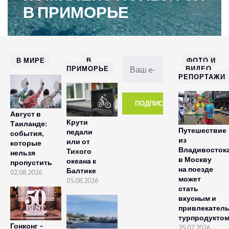
В ПРИМОРЬЕ
В МИРЕ
В
ФОТО И
ПРИМОРЬЕ
ВИДЕО
РЕПОРТАЖИ
Август в
Крути
Таиланде:
Путешествие
педали
события,
из
или от
которые
Владивосток
Тихого
нельзя
в Москву
океана к
пропустить
на поезде
Балтике
02.08.2026
может
05.08.2026
стать
вкусным и
привлекател
турпродукто
Гонконг –
25.07.2026