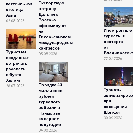
Экспортную
коктейльная
витрину
столица
Дальнего
Азии
Востока
02.08.2026
сформируют
Иностранные
на
туристы в
Тихоокеанском
восторге
международном
от
конгрессе
Туристам
Владивосток
05.08.2026
предложат
22.07.2026
встречать
рассветы
в бухте
Халонг
Порядка 43
26.07.2026
Туристы
миллионов
активизиров
рублей
при
турналога
посещении
собрали в
Шанхая
Приморье
30.06.2026
за первое
полугодие
04.08.2026