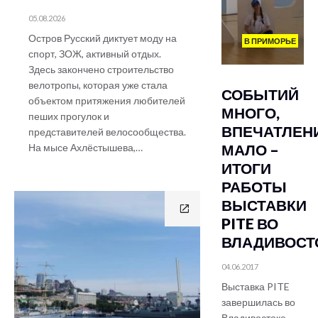
05.08.2026
Остров Русский диктует моду на
В ПРИМОРЬЕ
спорт, ЗОЖ, активный отдых.
Здесь закончено строительство
велотропы, которая уже стала
СОБЫТИЙ
объектом притяжения любителей
МНОГО,
пеших прогулок и
ВПЕЧАТЛЕН
представителей велосообщества.
МАЛО –
На мысе Ахлёстышева,…
ИТОГИ
РАБОТЫ
ВЫСТАВКИ
PITE ВО
ВЛАДИВОСТ
04.06.2017
Выставка PITE
завершилась во
Владивостоке