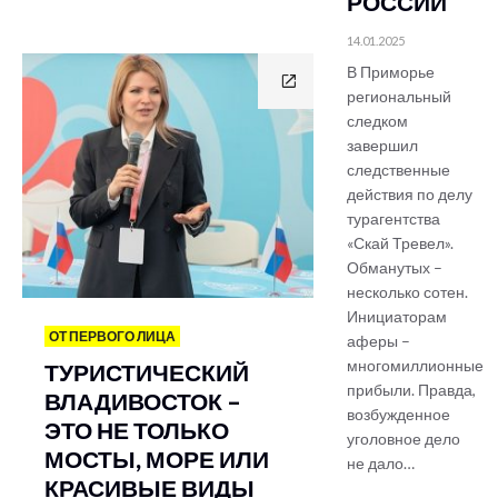
РОССИИ
14.01.2025
В Приморье
региональный
следком
завершил
следственные
действия по делу
турагентства
«Скай Тревел».
Обманутых –
несколько сотен.
Инициаторам
ОТ ПЕРВОГО ЛИЦА
аферы –
многомиллионные
ТУРИСТИЧЕСКИЙ
прибыли. Правда,
ВЛАДИВОСТОК –
возбужденное
ЭТО НЕ ТОЛЬКО
уголовное дело
МОСТЫ, МОРЕ ИЛИ
не дало…
КРАСИВЫЕ ВИДЫ