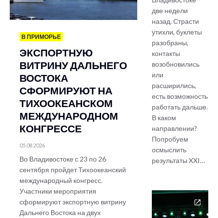
две недели
назад. Страсти
утихли, буклеты
В ПРИМОРЬЕ
разобраны,
ЭКСПОРТНУЮ
контакты
ВИТРИНУ ДАЛЬНЕГО
возобновились
или
ВОСТОКА
расширились,
СФОРМИРУЮТ НА
есть возможность
ТИХООКЕАНСКОМ
работать дальше.
МЕЖДУНАРОДНОМ
В каком
КОНГРЕССЕ
направлении?
Попробуем
05.08.2026
осмыслить
Во Владивостоке с 23 по 26
результаты XXI…
сентября пройдет Тихоокеанский
международный конгресс.
Участники мероприятия
сформируют экспортную витрину
Дальнего Востока на двух