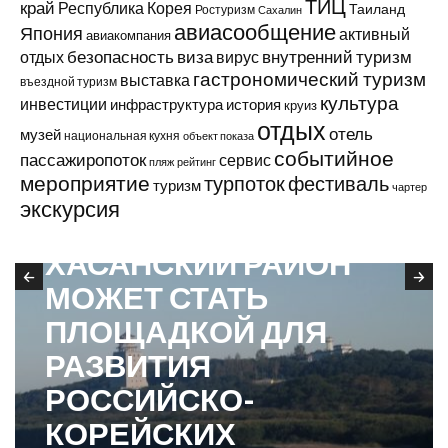
ТИЦ
край
Республика Корея
Таиланд
Ростуризм
Сахалин
авиасообщение
Япония
активный
авиакомпания
виза
внутренний туризм
отдых
безопасность
вирус
гастрономический туризм
выставка
въездной туризм
культура
инвестиции
инфраструктура
история
круиз
отдых
отель
музей
национальная кухня
объект показа
событийное
пассажиропоток
сервис
пляж
рейтинг
мероприятие
турпоток
фестиваль
туризм
чартер
экскурсия
В ПРИМОРЬЕ
ХАСАНСКИЙ РАЙОН
МОЖЕТ СТАТЬ
ПЛОЩАДКОЙ ДЛЯ
РАЗВИТИЯ
РОССИЙСКО-
КОРЕЙСКИХ