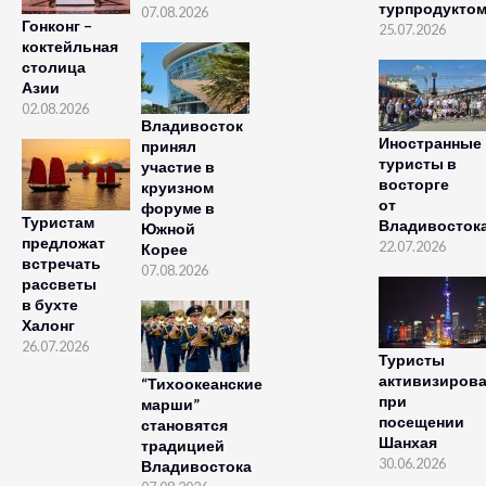
турпродукто
07.08.2026
Гонконг –
25.07.2026
коктейльная
столица
Азии
02.08.2026
Владивосток
Иностранные
принял
туристы в
участие в
восторге
круизном
от
форуме в
Туристам
Владивосток
Южной
предложат
22.07.2026
Корее
встречать
07.08.2026
рассветы
в бухте
Халонг
26.07.2026
Туристы
активизиров
“Тихоокеанские
при
марши”
посещении
становятся
Шанхая
традицией
30.06.2026
Владивостока