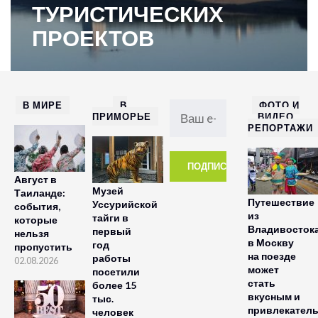
ТУРИСТИЧЕСКИХ
ПРОЕКТОВ
В МИРЕ
В
ФОТО И
ПРИМОРЬЕ
ВИДЕО
РЕПОРТАЖИ
Август в
Музей
Таиланде:
Путешествие
Уссурийской
события,
из
тайги в
которые
Владивосток
первый
нельзя
в Москву
год
пропустить
на поезде
работы
02.08.2026
может
посетили
стать
более 15
вкусным и
тыс.
привлекател
человек