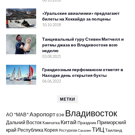
06.10.2018
«Уральские авиалинии» предлагают
билеты на Хоккайдо за полцены
10.10.2018
Танцевальный гуру Стивен Митчелл и
ритмы джаза во Владивостоке всю
неделю
03.08.2021
Грандиозным перфомансом отметят в
Находке день открытия бухты
06.06.2022
МЕТКИ
Владивосток
Аэропорт
АО "МАВ"
ВЭФ
Китай
Приморский
Дальний Восток
Праздник
Камчатка
ТИЦ
край
Республика Корея
Таиланд
Ростуризм
Сахалин