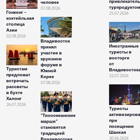
привлекател
человек
турпродукто
07.08.2026
Гонконг –
25.07.2026
коктейльная
столица
Азии
02.08.2026
Владивосток
Иностранные
принял
туристы в
участие в
восторге
круизном
от
форуме в
Туристам
Владивосток
Южной
предложат
22.07.2026
Корее
встречать
07.08.2026
рассветы
в бухте
Халонг
26.07.2026
Туристы
активизиров
“Тихоокеанские
при
марши”
посещении
становятся
Шанхая
традицией
30.06.2026
Владивостока