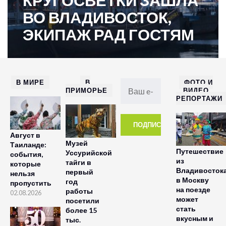
КРУГОСВЕТКИ ЗАШЛА
ВО ВЛАДИВОСТОК,
ЭКИПАЖ РАД ГОСТЯМ
В МИРЕ
В
ФОТО И
ПРИМОРЬЕ
ВИДЕО
РЕПОРТАЖИ
Август в
Музей
Таиланде:
Путешествие
Уссурийской
события,
из
тайги в
которые
Владивосток
первый
нельзя
в Москву
год
пропустить
на поезде
работы
02.08.2026
может
посетили
стать
более 15
вкусным и
тыс.