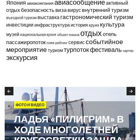
авиасообщение
Япония
активный
авиакомпания
виза
внутренний туризм
отдых
безопасность
вирус
гастрономический туризм
выставка
въездной туризм
культура
инвестиции
инфраструктура
история
круиз
отдых
отель
музей
национальная кухня
объект показа
событийное
пассажиропоток
сервис
пляж
рейтинг
мероприятие
турпоток
фестиваль
туризм
чартер
экскурсия
ФОТО И ВИДЕО
ЛАДЬЯ «ПИЛИГРИМ» В
ХОДЕ МНОГОЛЕТНЕЙ