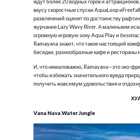
ждут более 20 водных горок и аттракционов
вкусу скоростные спуски AquaLoop иFreefal
развлечений оценят по достоинству рафтин
журчание Lazy Wavy River. А маленьким иск
огромную игровую зону Aqua Play и безопас
Ramayana знают, что такое настоящий комф
беседки, разнообразные кафе и рестораны 
И, что немаловажно, Ramayana—это эко-фре
чтобы избежать значительного вреда природ
получить максимум удовольствия и отдохну
ХУ
Vana Nava Water Jungle