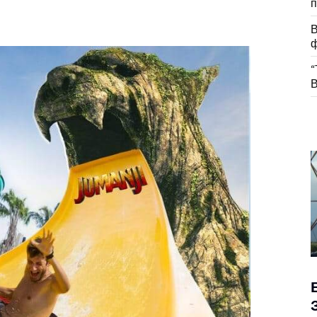
п
В
ф
“
В