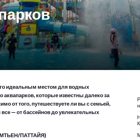
апарков
его идеальным местом для водных
о аквапарков, которые известны далеко за
Р
мо от того, путешествуете ли вы с семьей,
н
я все — от бассейнов до увлекательных
Н
К
МТЬЕН/ПАТТАЙЯ)
М