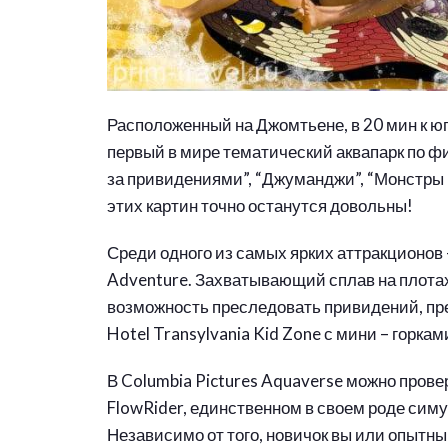
Расположенный на Джомтьене, в 20 мин к югу
первый в мире тематический аквапарк по ф
за привидениями”, “Джуманджи”, “Монстры н
этих картин точно останутся довольны!
Среди одного из самых ярких аттракционов –
Adventure. Захватывающий сплав на плотах
возможность преследовать привидений, пр
Hotel Transylvania Kid Zone с мини – горка
В Columbia Pictures Aquaverse можно прове
FlowRider, единственном в своем роде сим
Независимо от того, новичок вы или опытн