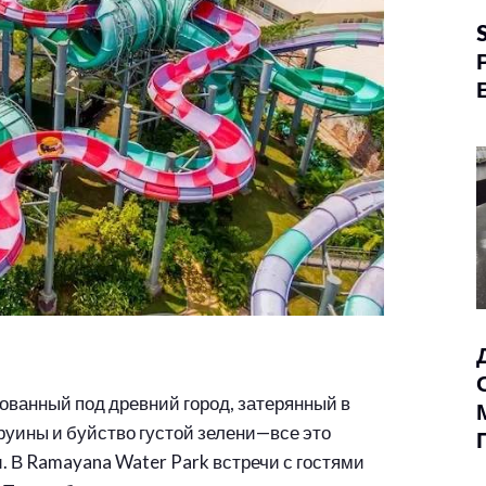
ванный под древний город, затерянный в
руины и буйство густой зелени—все это
 В Ramayana Water Park встречи с гостями