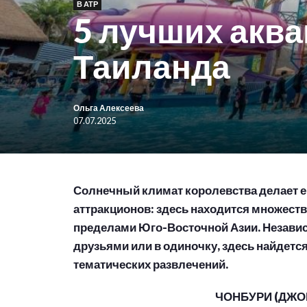
В АТР
5 лучших акв
Таиланда
Ольга Алексеева
07.07.2025
Солнечный климат королевства делает 
аттракционов: здесь находится множеств
пределами Юго-Восточной Азии. Независи
друзьями или в одиночку, здесь найдетс
тематических развлечений.
ЧОНБУРИ (ДЖО