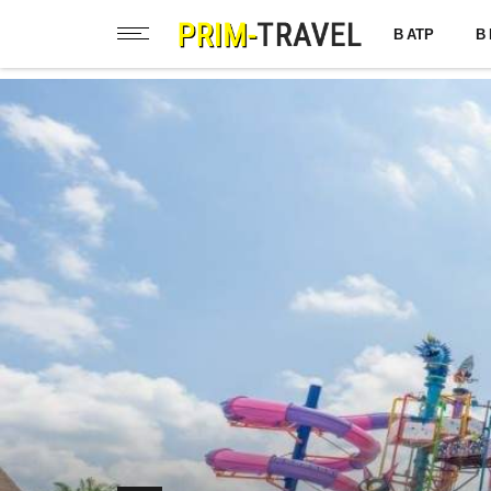
В АТР
В