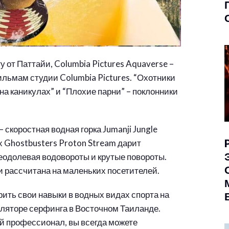
 от Паттайи, Columbia Pictures Aquaverse –
ильмам студии Columbia Pictures. “Охотники
а каникулах” и “Плохие парни” – поклонники
 скоростная водная горка Jumanji Jungle
 Ghostbusters Proton Stream дарит
еодолевая водовороты и крутые повороты.
ми рассчитана на маленьких посетителей.
рить свои навыки в водных видах спорта на
уляторе серфинга в Восточном Таиланде.
ый профессионал, вы всегда можете