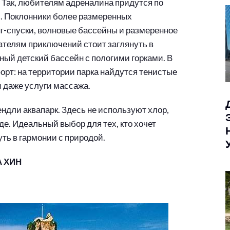
. Так, любителям адреналина придутся по
l. Поклонники более размеренных
г-спуски, волновые бассейны и размеренное
ателям приключений стоит заглянуть в
ный детский бассейн с пологими горками. В
орт: на территории парка найдутся тенистые
и даже услуги массажа.
ндли аквапарк. Здесь не используют хлор,
е. Идеальный выбор для тех, кто хочет
ть в гармонии с природой.
А ХИН