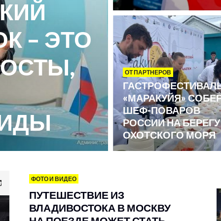
КИЙ
К – ЭТО
МОСТЫ,
ОТ ПАРТНЕРОВ
ГАСТРОФЕСТИВАЛ
«МАРАКУЙЯ» СОБЕ
ШЕФ-ПОВАРОВ
ВИДЫ
РОССИИ НА БЕРЕГУ
ОХОТСКОГО МОРЯ
ФОТО И ВИДЕО
ПУТЕШЕСТВИЕ ИЗ
ВЛАДИВОСТОКА В МОСКВУ
НА ПОЕЗДЕ МОЖЕТ СТАТЬ