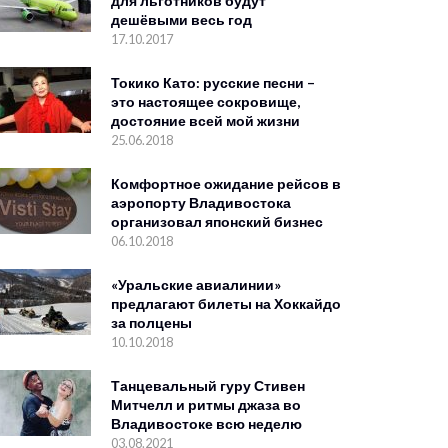
для льготников будут
дешёвыми весь год
17.10.2017
Токико Като: русские песни –
это настоящее сокровище,
достояние всей мой жизни
25.06.2018
Комфортное ожидание рейсов в
аэропорту Владивостока
организовал японский бизнес
06.10.2018
«Уральские авиалинии»
предлагают билеты на Хоккайдо
за полцены
10.10.2018
Танцевальный гуру Стивен
Митчелл и ритмы джаза во
Владивостоке всю неделю
03.08.2021