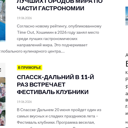
ЛУЧШИХ ГОРОДОВ МИРА ПО
ЧАСТИ ГАСТРОНОМИИ
19.06.2026
Согласно новому рейтингу, опубликованному
Time Out, Хошимин в 2026 году занял место
среди лучших гастрономических
направлений мира. Это подчеркивает
глобального кулинарного центра.…
В ПРИМОРЬЕ
К
СПАССК-ДАЛЬНИЙ В 11-Й
Р
РАЗ ВСТРЕЧАЕТ
ФЕСТИВАЛЬ КЛУБНИКИ
а
в
19.06.2026
В Спасске-Дальнем 20 июня пройдет один из
и
самых вкусных и сладких праздников лета –
Фестиваль клубники. Программа веселая,
н