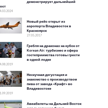
демонстрирует дальнейший
ост
4.03.2024
Новый рейс открыт из
аэропорта Владивосток в
Красноярск
27.05.2017
Гребля на драконах на кубок от
Korean Air: турбизнес и сфера
гостеприимства готовы грести
в одной лодке
4.08.2019
Нескучная дегустация и
знакомство с производством
пива от завода «Крафт» во
Владивостоке
1.09.2019
Авиабилеты на Дальний Восток