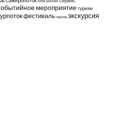
ассажиропоток
сервис
пляж
рейтинг
событийное мероприятие
туризм
экскурсия
турпоток
фестиваль
чартер