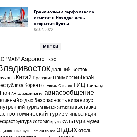
Грандиозным перфомансом
отметят в Находке день
открытия бухты
06.06.2022
МЕТКИ
Аэропорт
АО "МАВ"
ВЭФ
Владивосток
Дальний Восток
Китай
Приморский край
Праздник
амчатка
ТИЦ
еспублика Корея
Таиланд
Ростуризм
Сахалин
авиасообщение
Япония
авиакомпания
виза
ктивный отдых
безопасность
вирус
нутренний туризм
выставка
въездной туризм
гастрономический туризм
инвестиции
культура
нфраструктура
история
музей
круиз
отдых
отель
ациональная кухня
объект показа