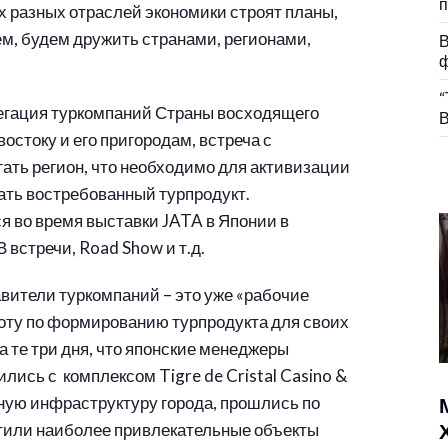
п
х разных отраслей экономики строят планы,
ем, будем дружить странами, регионами,
В
ф
“
легация туркомпаний Страны восходящего
В
остоку и его пригородам, встреча с
гать регион, что необходимо для активизации
вать востребованный турпродукт.
 во время выставки JATA в Японии в
В встречи, Road Show и т.д.
вители туркомпаний – это уже «рабочие
оту по формированию турпродукта для своих
а те три дня, что японские менеджеры
лись с комплексом Tigre de Cristal Casino &
тную инфраструктуру города, прошлись по
тили наиболее привлекательные объекты