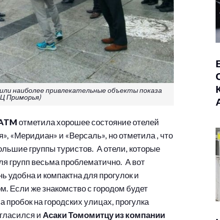
или наиболее привлекательные объекты показа
Ц Приморья)
ATM
отметила хорошее состояние отелей
ия», «Меридиан» и «Версаль», но отметила , что
льшие группы туристов. А отели, которые
ля групп весьма проблематично. А вот
нь удобна и компактна для прогулок и
м. Если же знакомство с городом будет
за пробок на городских улицах, прогулка
огласился и
Асаки Томомитцу из компании