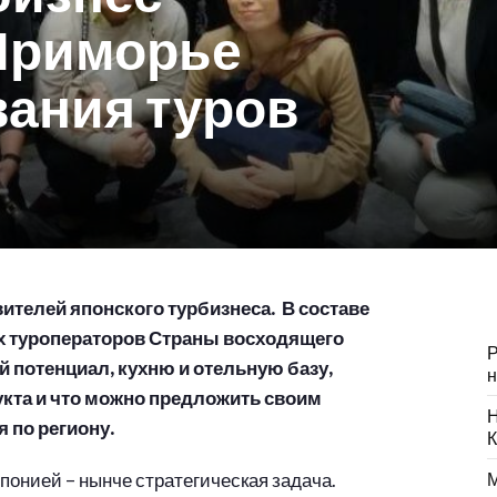
Приморье
ания туров
ителей японского турбизнеса. В составе
х туроператоров Страны восходящего
Р
ий потенциал, кухню и отельную базу,
н
дукта и что можно предложить своим
Н
 по региону.
К
понией – нынче стратегическая задача.
М