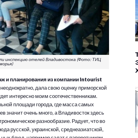
ли инспекцию отелей Владивостока (Фото: ТИЦ
морья)
аж и планирования из компании
Intourist
неоднократно, дала свою оценку приморской
удет интересно моим соотечественникам.
ьной площади города, где масса самых
ев значит очень много, а Владивосток здесь
трономическое разнообразие. Радует, что во
юда русской, украинской, среднеазиатской,
льных блюд, например салат с папоротником.