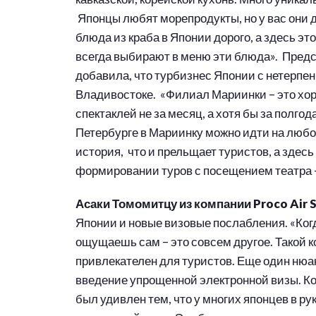
Японцы любят морепродукты, но у вас они др
блюда из краба в Японии дорого, а здесь эт
всегда выбирают в меню эти блюда». Пред
добавила, что турбизнес Японии с нетерп
Владивостоке. «Филиал Мариинки – это хо
спектаклей не за месяц, а хотя бы за полгод
Петербурге в Мариинку можно идти на любой
история, что и прельщает туристов, а здесь 
формировании туров с посещением театра –
Асаки Томомитцу из компании
Proco
Air
S
Японии и новые визовые послабления. «Когда
ощущаешь сам – это совсем другое. Такой к
привлекателен для туристов. Еще один нюан
введение упрощенной электронной визы. Ко
был удивлен тем, что у многих японцев в 