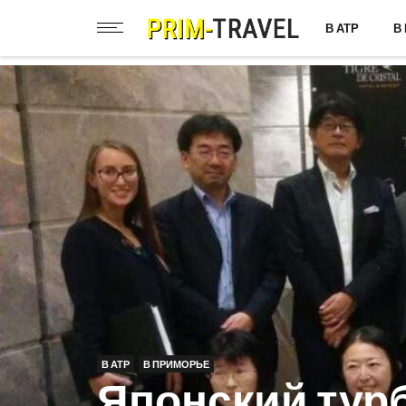
В АТР
В
В АТР
В ПРИМОРЬЕ
Японский тур