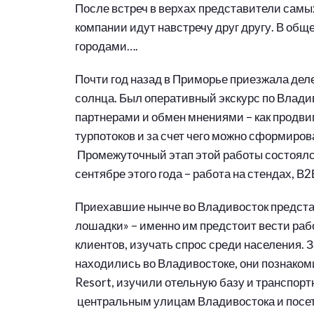
После встреч в верхах представители самы
компании идут навстречу друг другу. В общ
городами….
Почти год назад в Приморье приезжала де
солнца. Был оперативный экскурс по Владив
партнерами и обмен мнениями – как продви
турпотоков и за счет чего можно сформиро
Промежуточный этап этой работы состоялся
сентябре этого года – работа на стендах, В2
Приехавшие нынче во Владивосток предста
лошадки» – именно им предстоит вести раб
клиентов, изучать спрос среди населения. З
находились во Владивостоке, они познакоми
Resort, изучили отельную базу и транспор
центральным улицам Владивостока и посе