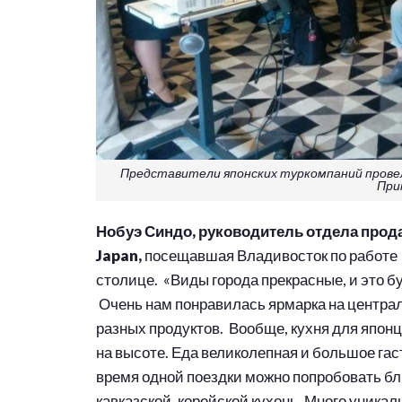
Представители японских туркомпаний прове
При
Нобуэ Синдо, руководитель отдела прод
Japan,
посещавшая Владивосток по работе 
столице. «Виды города прекрасные, и это б
Очень нам понравилась ярмарка на централ
разных продуктов. Вообще, кухня для японц
на высоте. Еда великолепная и большое гас
время одной поездки можно попробовать бл
кавказской, корейской кухонь. Много уника