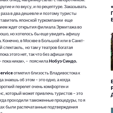
угие и по вкусу, и по рецептуре. Заказывать
о раза в два дешевле и поэтому туристы
ставитель японской туркомпании еще
ением ждет открытия филиала Эрмитажа во
рошо, но хотелось бы еще увидеть афишу
а. Конечно, в Москве в Большой или в Санкт-
 спектакль, но там у театров богатая
пока этого нет, так что без афиши при
 пока никак», – пояснила
Нобуэ Синдо.
ervice
отметил близость Владивостока к
 знаешь об этом – это одно, а когда
ороткий перелет очень комфортен и
с, который может привлечь туристов – это
гда проходили таможенные процедуры, то я
руках были распечатанные подтверждения