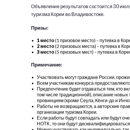
Объявление результатов состоится 30 июл
туризма Кореи во Владивостоке.
Призы:
1 место
(1 призовое место) – путевка в Ко
2 место
(2 призовых места) – путевка в Ко
3 место
(5 призовых мест) – путевка в Коре
Примечание:
Участвовать могут граждане России, прож
Всем участникам конкурса предоставляются 
Предпочтение будет отдаваться тем, кто вк
том числе традиционной), описание новых 
провинциям (кроме Сеула, Кёнги-до и Инчо
Работы не возвращаются, а авторские пра
организации туризма Кореи.
Если работы будут совпадать или будут о
НОТК , то они будут дисквалифицироваться
Можно участвовать как индивидуально, так 