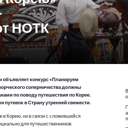
–
от НОТК
и объявляет конкурс «Планируем
творческого соперничества должны
В
ами по поводу путешествия по Корее.
о
 путевок в Страну утренней свежести.
П
а
 в Корею, но в связи с сложившейся
п
ециально для путешественников