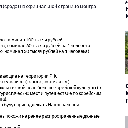
я (среда) на официальной странице Центра
рею, номинал 100 тысяч рублей
рею, номинал 60 тысяч рублей на 1 человека
ю, номинал 30 тысяч рублей на 1 человека)
ивающие на территории РФ.
сувениры (термос, зонтик и т.д.).
лючит в свой план больше корейской культуры (в
туристических мест и путешествие по корейским
на).
ва будут принадлежать Национальной
чень похожи на ранее распространенные данные
.
и группой.