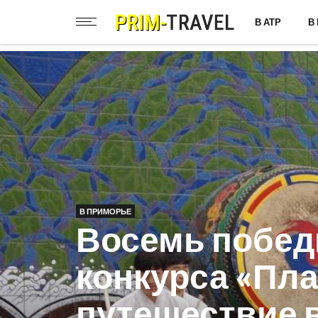
В АТР
В
В ПРИМОРЬЕ
Восемь побед
конкурса «Пл
путешествие 