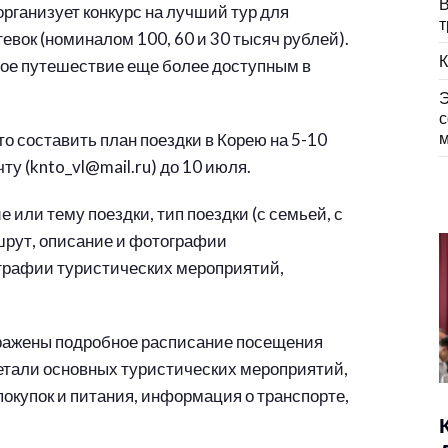
В
рганизует конкурс на лучший тур для
т
евок (номиналом 100, 60 и 30 тысяч рублей).
К
вое путешествие еще более доступным в
Э
с
м
это составить план поездки в Корею на 5-10
ту (knto_vl@mail.ru) до 10 июля.
или тему поездки, тип поездки (с семьей, с
шрут, описание и фотографии
графии туристических мероприятий,
тражены подробное расписание посещения
етали основных туристических мероприятий,
купок и питания, информация о транспорте,