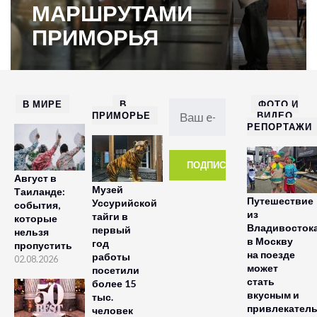
МАРШРУТАМИ
ПРИМОРЬЯ
В МИРЕ
В
ФОТО И
ПРИМОРЬЕ
ВИДЕО
РЕПОРТАЖИ
Август в
Музей
Таиланде:
Путешествие
Уссурийской
события,
из
тайги в
которые
Владивосток
первый
нельзя
в Москву
год
пропустить
на поезде
работы
02.08.2026
может
посетили
стать
более 15
вкусным и
тыс.
привлекател
человек