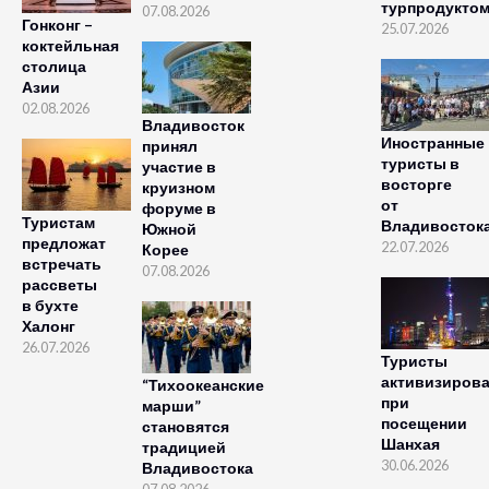
турпродукто
07.08.2026
Гонконг –
25.07.2026
коктейльная
столица
Азии
02.08.2026
Владивосток
Иностранные
принял
туристы в
участие в
восторге
круизном
от
форуме в
Туристам
Владивосток
Южной
предложат
22.07.2026
Корее
встречать
07.08.2026
рассветы
в бухте
Халонг
26.07.2026
Туристы
активизиров
“Тихоокеанские
при
марши”
посещении
становятся
Шанхая
традицией
30.06.2026
Владивостока