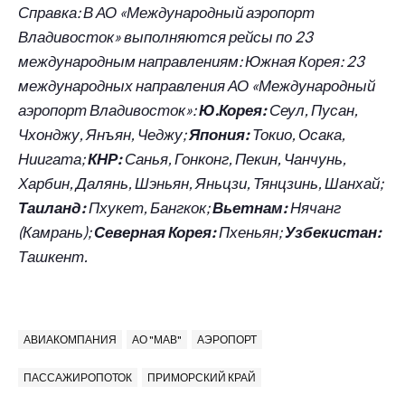
Справка: В АО «Международный аэропорт
Владивосток» выполняются рейсы по 23
международным направлениям: Южная Корея: 23
международных направления АО «Международный
аэропорт Владивосток»:
Ю.Корея:
Сеул, Пусан,
Чхонджу, Янъян, Чеджу;
Япония:
Токио, Осака,
Ниигата;
КНР:
Санья, Гонконг, Пекин, Чанчунь,
Харбин, Далянь, Шэньян, Яньцзи, Тянцзинь, Шанхай;
Таиланд:
Пхукет, Бангкок;
Вьетнам:
Нячанг
(Камрань);
Северная Корея:
Пхеньян;
Узбекистан:
Ташкент.
АВИАКОМПАНИЯ
АО "МАВ"
АЭРОПОРТ
ПАССАЖИРОПОТОК
ПРИМОРСКИЙ КРАЙ