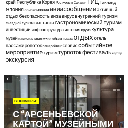
ТИЦ
край
Республика Корея
Таиланд
Ростуризм
Сахалин
авиасообщение
Япония
активный
авиакомпания
виза
внутренний туризм
отдых
безопасность
вирус
гастрономический туризм
выставка
въездной туризм
культура
инвестиции
инфраструктура
история
круиз
отдых
отель
музей
национальная кухня
объект показа
событийное
пассажиропоток
сервис
пляж
рейтинг
мероприятие
турпоток
фестиваль
туризм
чартер
экскурсия
В ПРИМОРЬЕ
С “АРСЕНЬЕВСКОЙ
КАРТОЙ” МУЗЕЙНЫМИ