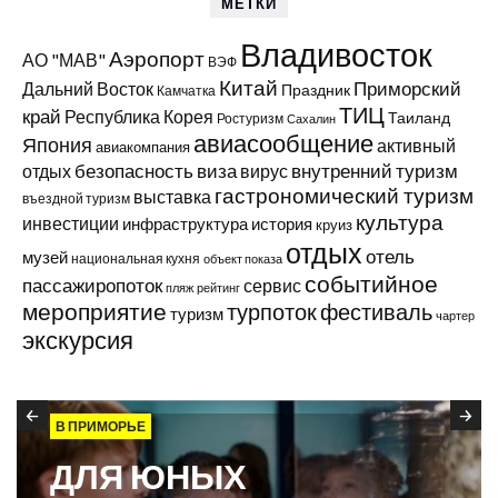
МЕТКИ
Владивосток
Аэропорт
АО "МАВ"
ВЭФ
Китай
Приморский
Дальний Восток
Праздник
Камчатка
ТИЦ
край
Республика Корея
Таиланд
Ростуризм
Сахалин
авиасообщение
Япония
активный
авиакомпания
виза
внутренний туризм
отдых
безопасность
вирус
гастрономический туризм
выставка
въездной туризм
культура
инвестиции
инфраструктура
история
круиз
отдых
отель
музей
национальная кухня
объект показа
событийное
пассажиропоток
сервис
пляж
рейтинг
мероприятие
турпоток
фестиваль
туризм
чартер
экскурсия
В ПРИМОРЬЕ
ДЛЯ ЮНЫХ