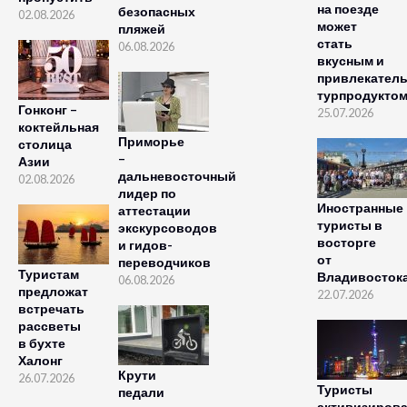
на поезде
безопасных
02.08.2026
может
пляжей
стать
06.08.2026
вкусным и
привлекател
турпродукто
Гонконг –
25.07.2026
коктейльная
Приморье
столица
–
Азии
дальневосточный
02.08.2026
лидер по
Иностранные
аттестации
туристы в
экскурсоводов
восторге
и гидов-
от
переводчиков
Туристам
Владивосток
06.08.2026
предложат
22.07.2026
встречать
рассветы
в бухте
Халонг
Крути
26.07.2026
Туристы
педали
активизиров