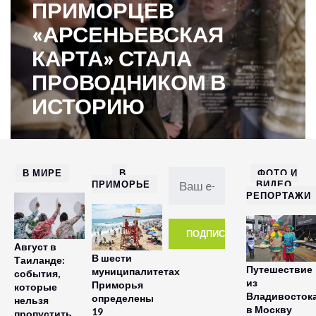
ПРИМОРЦЕВ
«АРСЕНЬЕВСКАЯ
КАРТА» СТАЛА
ПРОВОДНИКОМ В
ИСТОРИЮ
В МИРЕ
В
ФОТО И
ПРИМОРЬЕ
ВИДЕО
РЕПОРТАЖИ
Август в
В шести
Таиланде:
Путешествие
муниципалитетах
события,
из
Приморья
которые
Владивосток
определены
нельзя
в Москву
19
пропустить