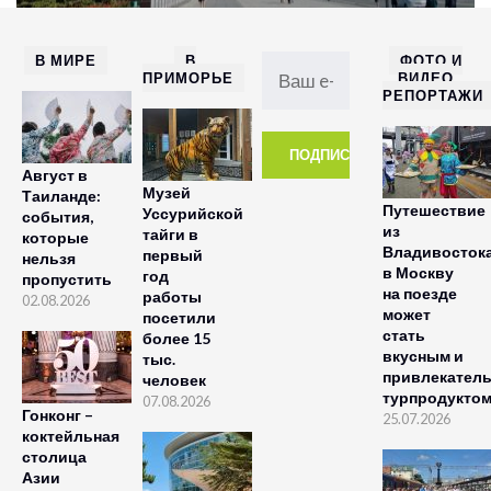
В МИРЕ
В
ФОТО И
ПРИМОРЬЕ
ВИДЕО
РЕПОРТАЖИ
Август в
Музей
Таиланде:
Путешествие
Уссурийской
события,
из
тайги в
которые
Владивосток
первый
нельзя
в Москву
год
пропустить
на поезде
работы
02.08.2026
может
посетили
стать
более 15
вкусным и
тыс.
привлекател
человек
турпродукто
07.08.2026
Гонконг –
25.07.2026
коктейльная
столица
Азии