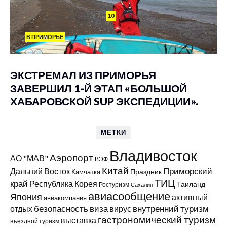
10
В ПРИМОРЬЕ
ЭКСТРЕМАЛ ИЗ ПРИМОРЬЯ
ЗАВЕРШИЛ 1-Й ЭТАП «БОЛЬШОЙ
ХАБАРОВСКОЙ SUP ЭКСПЕДИЦИИ».
МЕТКИ
Владивосток
Аэропорт
АО "МАВ"
ВЭФ
Китай
Приморский
Дальний Восток
Праздник
Камчатка
ТИЦ
край
Республика Корея
Таиланд
Ростуризм
Сахалин
авиасообщение
Япония
активный
авиакомпания
виза
внутренний туризм
отдых
безопасность
вирус
гастрономический туризм
выставка
въездной туризм