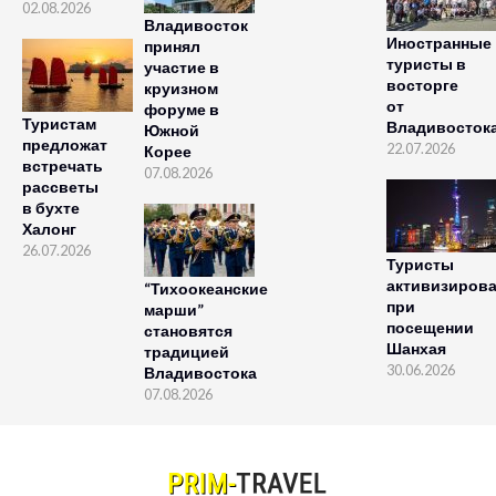
02.08.2026
Владивосток
Иностранные
принял
туристы в
участие в
восторге
круизном
от
форуме в
Туристам
Владивосток
Южной
предложат
22.07.2026
Корее
встречать
07.08.2026
рассветы
в бухте
Халонг
26.07.2026
Туристы
активизиров
“Тихоокеанские
при
марши”
посещении
становятся
Шанхая
традицией
30.06.2026
Владивостока
07.08.2026