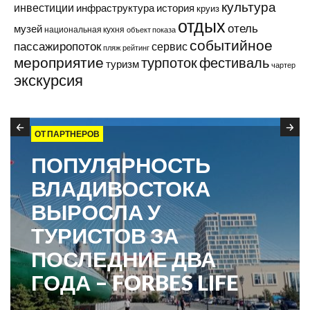
культура
инвестиции
инфраструктура
история
круиз
отдых
отель
музей
национальная кухня
объект показа
событийное
пассажиропоток
сервис
пляж
рейтинг
мероприятие
турпоток
фестиваль
туризм
чартер
экскурсия
ОТ ПАРТНЕРОВ
ПОПУЛЯРНОСТЬ
ВЛАДИВОСТОКА
ВЫРОСЛА У
ТУРИСТОВ ЗА
ПОСЛЕДНИЕ ДВА
ГОДА – FORBES LIFE