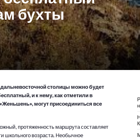
ам бухты
 дальневосточной столицы можно будет
бесплатный, и к нему, как отметили в
Р
«Женьшень», могут присоединиться все
н
Н
К
ложный, протяженность маршрута составляет
ти школьного возраста. Необычное
М