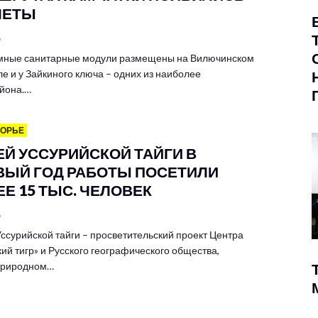
ЛЕТЫ
6
мные санитарные модули размещены на Вилючинском
е и у Зайкиного ключа – одних из наиболее
йона.…
МОРЬЕ
ЕЙ УССУРИЙСКОЙ ТАЙГИ В
ВЫЙ ГОД РАБОТЫ ПОСЕТИЛИ
Е 15 ТЫС. ЧЕЛОВЕК
6
ссурийской тайги – просветительский проект Центра
ий тигр» и Русского географического общества,
 природном…