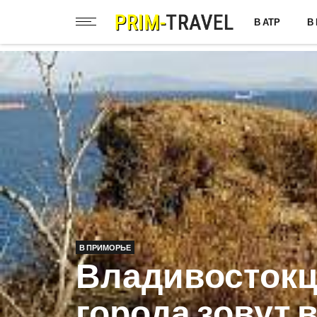
В АТР
В
В ПРИМОРЬЕ
Владивостокце
города зовут 