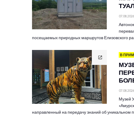
ТУА
07.08.202
Автоно
перевал
посещаемых природных маршрутов Елизовского ра
В ПРИ
МУЗ
ПЕР
БОЛЕ
07.08.202
Музей У
«Амурск
направленный на передачу знаний об уникальном