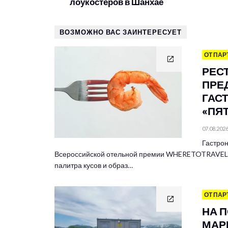
лоукостеров в Шанхае
ВОЗМОЖНО ВАС ЗАИНТЕРЕСУЕТ
ОТ ПАР
РЕС
ПРЕ
ГАС
«ПЯ
07.08.202
Гастрон
Всероссийской отельной премии WHERETOTRAVEL 
палитра кусов и образ…
ОТ ПАР
НА 
МАР