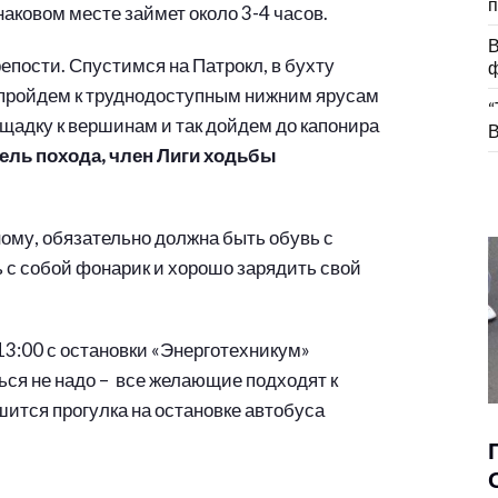
п
наковом месте займет около 3-4 часов.
В
епости. Спустимся на Патрокл, в бухту
ф
 пройдем к труднодоступным нижним ярусам
“
щадку к вершинам и так дойдем до капонира
В
ель похода, член Лиги ходьбы
ому, обязательно должна быть обувь с
 с собой фонарик и хорошо зарядить свой
 13:00 с остановки «Энерготехникум»
аться не надо – все желающие подходят к
шится прогулка на остановке автобуса