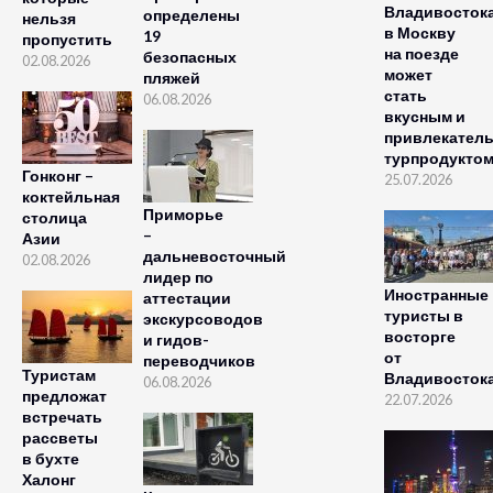
Владивосток
определены
нельзя
в Москву
19
пропустить
на поезде
безопасных
02.08.2026
может
пляжей
стать
06.08.2026
вкусным и
привлекател
турпродукто
Гонконг –
25.07.2026
коктейльная
Приморье
столица
–
Азии
дальневосточный
02.08.2026
лидер по
Иностранные
аттестации
туристы в
экскурсоводов
восторге
и гидов-
от
переводчиков
Туристам
Владивосток
06.08.2026
предложат
22.07.2026
встречать
рассветы
в бухте
Халонг