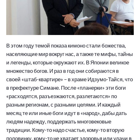
В этом году темой показа кимоно стали божества,
населяющие мир вокруг нас, а также те мифы, тайны
и легенды, которые окружают их. В Японии великое
множество богов. И раз в год они собираются в
своей «штаб-квартире» – в храме Идзумо-Тайся, что
в префектуре Симане. После «планерки» эти боги
«расходятся, разъезжаются, разлетаются» по
разным регионам, с разными целями. И каждый
месяц те или иные боги идут в «народ», дабы дать
людям надежду, поддержать многовековые
традиции. Кому-то надо счастье, кому-то вторую
половинку, кому-то не хватает здоровья или удачи в