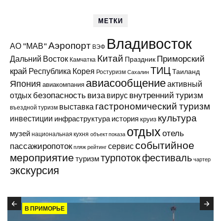
МЕТКИ
Владивосток
Аэропорт
АО "МАВ"
ВЭФ
Китай
Приморский
Дальний Восток
Праздник
Камчатка
ТИЦ
край
Республика Корея
Таиланд
Ростуризм
Сахалин
авиасообщение
Япония
активный
авиакомпания
виза
внутренний туризм
отдых
безопасность
вирус
гастрономический туризм
выставка
въездной туризм
культура
инвестиции
инфраструктура
история
круиз
отдых
отель
музей
национальная кухня
объект показа
событийное
пассажиропоток
сервис
пляж
рейтинг
мероприятие
турпоток
фестиваль
туризм
чартер
экскурсия
В ПРИМОРЬЕ