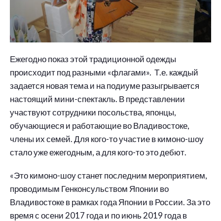
Ежегодно показ этой традиционной одежды
происходит под разными «флагами». Т.е. каждый
задается новая тема и на подиуме разыгрывается
настоящий мини-спектакль. В представлении
участвуют сотрудники посольства, японцы,
обучающиеся и работающие во Владивостоке,
члены их семей. Для кого-то участие в кимоно-шоу
стало уже ежегодным, а для кого-то это дебют.
«Это кимоно-шоу станет последним мероприятием,
проводимым Генконсульством Японии во
Владивостоке в рамках года Японии в России. За это
время с осени 2017 года и по июнь 2019 года в