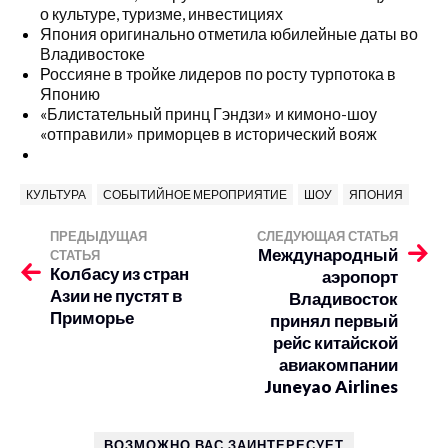
о культуре, туризме, инвестициях
Япония оригинально отметила юбилейные даты во
Владивостоке
Р
оссияне в тройке лидеров по росту турпотока в
Японию
«Блистательный принц Гэндзи» и кимоно-шоу
«отправили» приморцев в исторический вояж
КУЛЬТУРА
СОБЫТИЙНОЕ МЕРОПРИЯТИЕ
ШОУ
ЯПОНИЯ
ПРЕДЫДУЩАЯ
СЛЕДУЮЩАЯ СТАТЬЯ
Международный
СТАТЬЯ
Колбасу из стран
аэропорт
Азии не пустят в
Владивосток
Приморье
принял первый
рейс китайской
авиакомпании
Juneyao Airlines
ВОЗМОЖНО ВАС ЗАИНТЕРЕСУЕТ