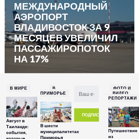
МЕЖДУНАРОДНЫЙ
АЭРОПОРТ
ВЛАДИВОСТОК ЗА 9
МЕСЯЦЕВ УВЕЛИЧИЛ
ПАССАЖИРОПОТОК
НА 17%
В МИРЕ
В
ФОТО И
ПРИМОРЬЕ
ВИДЕО
РЕПОРТАЖИ
Август в
В шести
Таиланде:
Путешествие
муниципалитетах
события,
из
Приморья
которые