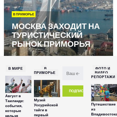
В ПРИМОРЬЕ
МОСКВА ЗАХОДИТ НА
ТУРИСТИЧЕСКИЙ
РЫНОК ПРИМОРЬЯ
В МИРЕ
В
ФОТО И
ПРИМОРЬЕ
ВИДЕО
РЕПОРТАЖИ
Август в
Музей
Таиланде:
Путешествие
Уссурийской
события,
из
тайги в
которые
Владивосток
первый
нельзя