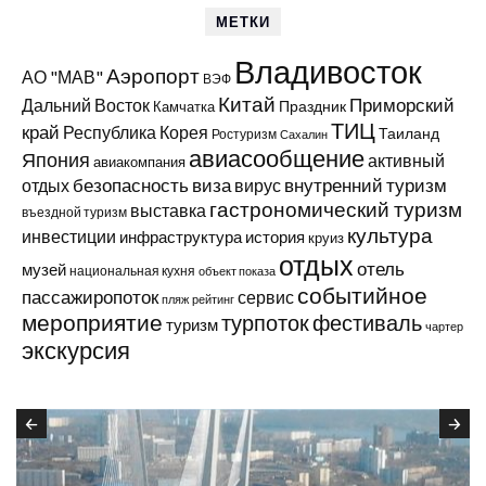
МЕТКИ
Владивосток
Аэропорт
АО "МАВ"
ВЭФ
Китай
Приморский
Дальний Восток
Праздник
Камчатка
ТИЦ
край
Республика Корея
Таиланд
Ростуризм
Сахалин
авиасообщение
Япония
активный
авиакомпания
виза
внутренний туризм
отдых
безопасность
вирус
гастрономический туризм
выставка
въездной туризм
культура
инвестиции
инфраструктура
история
круиз
отдых
отель
музей
национальная кухня
объект показа
событийное
пассажиропоток
сервис
пляж
рейтинг
мероприятие
турпоток
фестиваль
туризм
чартер
экскурсия