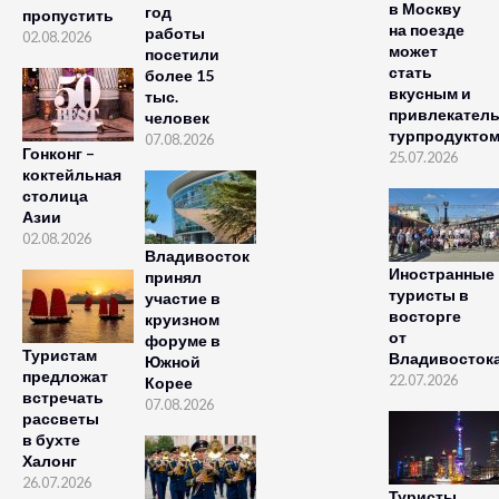
в Москву
год
пропустить
на поезде
работы
02.08.2026
может
посетили
стать
более 15
вкусным и
тыс.
привлекател
человек
турпродукто
07.08.2026
Гонконг –
25.07.2026
коктейльная
столица
Азии
02.08.2026
Владивосток
Иностранные
принял
туристы в
участие в
восторге
круизном
от
форуме в
Туристам
Владивосток
Южной
предложат
22.07.2026
Корее
встречать
07.08.2026
рассветы
в бухте
Халонг
26.07.2026
Туристы