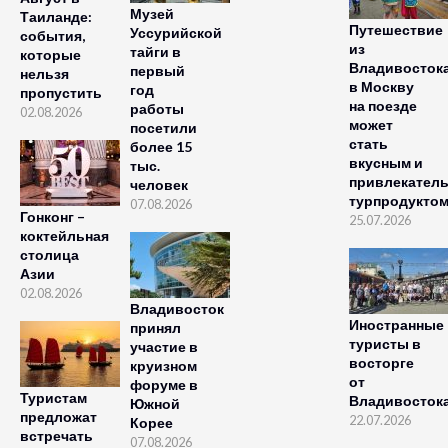
Музей
Таиланде:
Путешествие
Уссурийской
события,
из
тайги в
которые
Владивосток
первый
нельзя
в Москву
год
пропустить
на поезде
работы
02.08.2026
может
посетили
стать
более 15
вкусным и
тыс.
привлекател
человек
турпродукто
07.08.2026
Гонконг –
25.07.2026
коктейльная
столица
Азии
02.08.2026
Владивосток
Иностранные
принял
туристы в
участие в
восторге
круизном
от
форуме в
Туристам
Владивосток
Южной
предложат
22.07.2026
Корее
встречать
07.08.2026