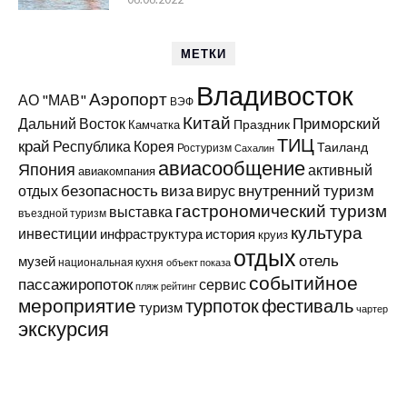
МЕТКИ
Владивосток
Аэропорт
АО "МАВ"
ВЭФ
Китай
Приморский
Дальний Восток
Праздник
Камчатка
ТИЦ
край
Республика Корея
Таиланд
Ростуризм
Сахалин
авиасообщение
Япония
активный
авиакомпания
виза
внутренний туризм
отдых
безопасность
вирус
гастрономический туризм
выставка
въездной туризм
культура
инвестиции
инфраструктура
история
круиз
отдых
отель
музей
национальная кухня
объект показа
событийное
пассажиропоток
сервис
пляж
рейтинг
мероприятие
турпоток
фестиваль
туризм
чартер
экскурсия