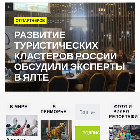
ОТ ПАРТНЕРОВ
РАЗВИТИЕ
ТУРИСТИЧЕСКИХ
КЛАСТЕРОВ РОССИИ
ОБСУДИЛИ ЭКСПЕРТЫ
В ЯЛТЕ
В МИРЕ
В
ФОТО И
ПРИМОРЬЕ
ВИДЕО
РЕПОРТАЖИ
Август в