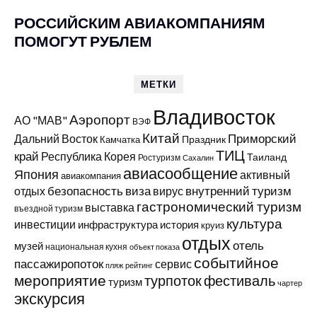
РОССИЙСКИМ АВИАКОМПАНИЯМ
ПОМОГУТ РУБЛЕМ
МЕТКИ
Владивосток
Аэропорт
АО "МАВ"
ВЭФ
Китай
Приморский
Дальний Восток
Праздник
Камчатка
ТИЦ
край
Республика Корея
Таиланд
Ростуризм
Сахалин
авиасообщение
Япония
активный
авиакомпания
виза
внутренний туризм
отдых
безопасность
вирус
гастрономический туризм
выставка
въездной туризм
культура
инвестиции
инфраструктура
история
круиз
отдых
отель
музей
национальная кухня
объект показа
событийное
пассажиропоток
сервис
пляж
рейтинг
мероприятие
турпоток
фестиваль
туризм
чартер
экскурсия