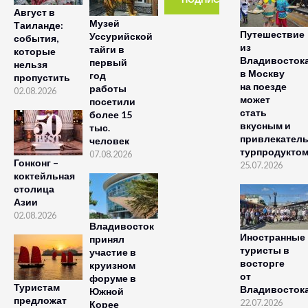
Август в
Музей
Таиланде:
Путешествие
Уссурийской
события,
из
тайги в
которые
Владивосток
первый
нельзя
в Москву
год
пропустить
на поезде
работы
02.08.2026
может
посетили
стать
более 15
вкусным и
тыс.
привлекател
человек
турпродукто
07.08.2026
Гонконг –
25.07.2026
коктейльная
столица
Азии
02.08.2026
Владивосток
Иностранные
принял
туристы в
участие в
восторге
круизном
от
форуме в
Туристам
Владивосток
Южной
предложат
22.07.2026
Корее