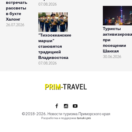
встречать
07.08.2026
рассветы
в бухте
Халонг
26.07.2026
Туристы
активизиров
“Тихоокеанские
при
марши”
посещении
становятся
Шанхая
традицией
30.06.2026
Владивостока
07.08.2026
©2018-2026. Новости туризма Приморского края
Разработка и поддержка
tanuki.pro