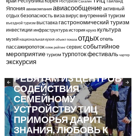
ТИЦ
край
Республика Корея
Таиланд
Ростуризм
Сахалин
авиасообщение
Япония
активный
авиакомпания
виза
внутренний туризм
отдых
безопасность
вирус
гастрономический туризм
выставка
въездной туризм
культура
инвестиции
инфраструктура
история
круиз
отдых
отель
музей
национальная кухня
объект показа
событийное
пассажиропоток
сервис
пляж
рейтинг
мероприятие
турпоток
фестиваль
туризм
чартер
экскурсия
В ПРИМОРЬЕ
РЕБЯТАМ ИЗ ЦЕНТРОВ
СОДЕЙСТВИЯ
СЕМЕЙНОМУ
УСТРОЙСТВУ ТИЦ
ПРИМОРЬЯ ДАРИТ
ЗНАНИЯ, ЛЮБОВЬ К