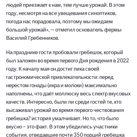
людей приезжает к нам, тем лучше урожай. В этом
году, несмотря на все увещевания синоптиков,
погода нас порадовала, поэтому мы ожидаем
большой урожай», — отметил основатель фермы
Василий Гребенников.
На празднике гости пробовали гребешок, который
был заложен во время первого Дня рождения в 2022
году. К началу мая он достиг пика своей
гастрономической привлекательности: перед
нерестом гонады (икра и молоки) максимально
наполнены, что даёт моллюску весь спектр вкусовых
качеств. Интересно, были ли среди гостей те, кто
высаживал урожай во время первого чествования
гребешка? история умалчивает. Но то, что было
вкусно – это факт. В этом убедились участники
события, отведавшие почти 350 порций гребешка