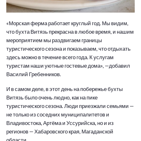
«Морская ферма работает круглый год. Мы видим,
что бухта Витязь прекрасна в любое время, и нашим
мероприятием мы раздвигаем границы
туристического сезона и показываем, что отдыхать
здесь можно в течение всего года. К услугам
туристам наши уютные гостевые дома», —добавил
Василий Гребенников.
И в самом деле, в этот день на побережье бухты
Витязь было очень людно, как на пике
туристического сезона. Люди приезжали семьями —
не только из соседних муниципалитетов и
Владивостока, Артёма и Уссурийска, но и из
регионов — Хабаровского края, Магаданской
области.