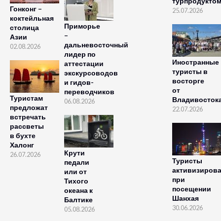
турпродукто
Гонконг –
25.07.2026
коктейльная
Приморье
столица
–
Азии
дальневосточный
02.08.2026
лидер по
Иностранные
аттестации
туристы в
экскурсоводов
восторге
и гидов-
от
переводчиков
Туристам
Владивосток
06.08.2026
предложат
22.07.2026
встречать
рассветы
в бухте
Халонг
Крути
26.07.2026
Туристы
педали
активизиров
или от
при
Тихого
посещении
океана к
Шанхая
Балтике
30.06.2026
05.08.2026