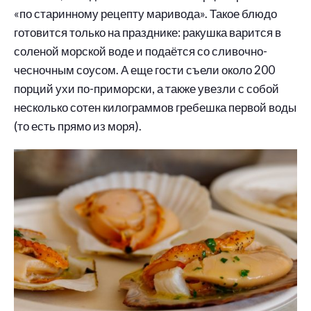
«по старинному рецепту маривода». Такое блюдо
готовится только на празднике: ракушка варится в
соленой морской воде и подаётся со сливочно-
чесночным соусом. А еще гости съели около 200
порций ухи по-приморски, а также увезли с собой
несколько сотен килограммов гребешка первой воды
(то есть прямо из моря).