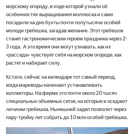
морскому огороду, в ходе которой узнали об
особенностях выращивания моллюска и сами
посадили на дно бухты почти полутысячи особей
молоди гребешка, загадав желание. Этот гребешок
станет гастрономическим героем праздника через 2-
3 года. А это время они могут узнавать, как их
«рассада» чувствует себя на морском огороде, как
растет и набирает силу.
Кстати, сейчас на календаре тот самый период,
когда мариводы начинают устанавливать
коллекторы. На ферме это почти около 20 тысяч
специальных объемных сеток, на которые и оседают
личинки гребешка. Нынешний задел позволит через
пару-тройку лет собрать до 10 млн особей гребешка.