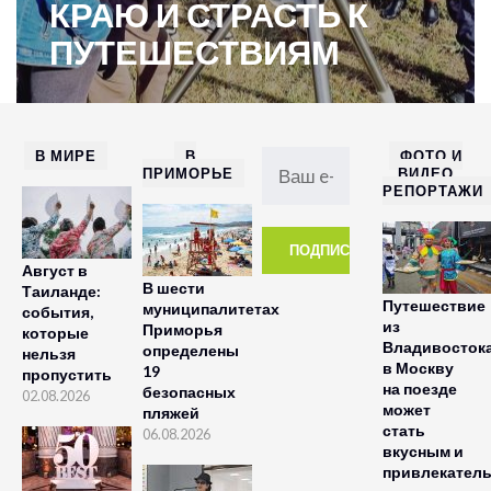
КРАЮ И СТРАСТЬ К
ПУТЕШЕСТВИЯМ
В МИРЕ
В
ФОТО И
ПРИМОРЬЕ
ВИДЕО
РЕПОРТАЖИ
Август в
В шести
Таиланде:
Путешествие
муниципалитетах
события,
из
Приморья
которые
Владивосток
определены
нельзя
в Москву
19
пропустить
на поезде
безопасных
02.08.2026
может
пляжей
стать
06.08.2026
вкусным и
привлекател