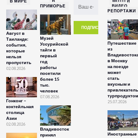
В МИРЕ
В
ФОТО И
ПРИМОРЬЕ
ВИДЕО
РЕПОРТАЖИ
Август в
Музей
Таиланде:
Путешествие
Уссурийской
события,
из
тайги в
которые
Владивосток
первый
нельзя
в Москву
год
пропустить
на поезде
работы
02.08.2026
может
посетили
стать
более 15
вкусным и
тыс.
привлекател
человек
турпродукто
07.08.2026
Гонконг –
25.07.2026
коктейльная
столица
Азии
02.08.2026
Владивосток
Иностранные
принял