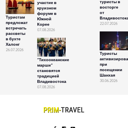
туристы в
участие в
восторге
круизном
от
форуме в
Туристам
Владивосток
Южной
предложат
22.07.2026
Корее
встречать
07.08.2026
рассветы
в бухте
Халонг
26.07.2026
Туристы
активизиров
“Тихоокеанские
при
марши”
посещении
становятся
Шанхая
традицией
30.06.2026
Владивостока
07.08.2026