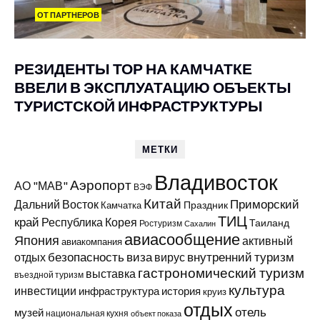
ОТ ПАРТНЕРОВ
РЕЗИДЕНТЫ ТОР НА КАМЧАТКЕ
ВВЕЛИ В ЭКСПЛУАТАЦИЮ ОБЪЕКТЫ
ТУРИСТСКОЙ ИНФРАСТРУКТУРЫ
МЕТКИ
Владивосток
Аэропорт
АО "МАВ"
ВЭФ
Китай
Приморский
Дальний Восток
Праздник
Камчатка
ТИЦ
край
Республика Корея
Таиланд
Ростуризм
Сахалин
авиасообщение
Япония
активный
авиакомпания
виза
внутренний туризм
отдых
безопасность
вирус
гастрономический туризм
выставка
въездной туризм
культура
инвестиции
инфраструктура
история
круиз
отдых
отель
музей
национальная кухня
объект показа