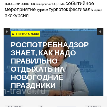
событийное
пассажиропоток
сервис
пляж
рейтинг
мероприятие
турпоток
фестиваль
туризм
чартер
экскурсия
ОТ ПЕРВОГО ЛИЦА
РОСПОТРЕБНАДЗОР
ЗНАЕТ, КАК НАДО
ПРАВИЛЬНО
ОТДЫХАТЬ НА
НОВОГОДНИЕ
ПРАЗДНИКИ