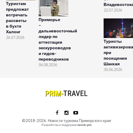
Туристам
Владивосток
предложат
22.07.2026
встречать
Приморье
рассветы
–
в бухте
дальневосточный
Халонг
лидер по
26.07.2026
Туристы
аттестации
активизиров
экскурсоводов
при
и гидов-
посещении
переводчиков
Шанхая
06.08.2026
30.06.2026
©2018-2026. Новости туризма Приморского края
Разработка и поддержка
tanuki.pro