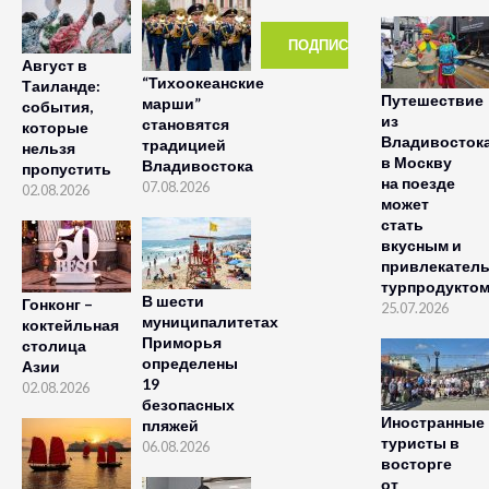
Август в
“Тихоокеанские
Таиланде:
Путешествие
марши”
события,
из
становятся
которые
Владивосток
традицией
нельзя
в Москву
Владивостока
пропустить
на поезде
07.08.2026
02.08.2026
может
стать
вкусным и
привлекател
турпродукто
В шести
Гонконг –
25.07.2026
муниципалитетах
коктейльная
Приморья
столица
определены
Азии
19
02.08.2026
безопасных
Иностранные
пляжей
туристы в
06.08.2026
восторге
от