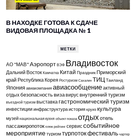
В НАХОДКЕ ГОТОВА К СДАЧЕ
ВИДОВАЯ ПЛОЩАДКА № 1
МЕТКИ
Владивосток
Аэропорт
АО "МАВ"
ВЭФ
Китай
Приморский
Дальний Восток
Праздник
Камчатка
ТИЦ
край
Республика Корея
Таиланд
Ростуризм
Сахалин
авиасообщение
Япония
активный
авиакомпания
виза
внутренний туризм
отдых
безопасность
вирус
гастрономический туризм
выставка
въездной туризм
культура
инвестиции
инфраструктура
история
круиз
отдых
отель
музей
национальная кухня
объект показа
событийное
пассажиропоток
сервис
пляж
рейтинг
мероприятие
турпоток
фестиваль
туризм
чартер