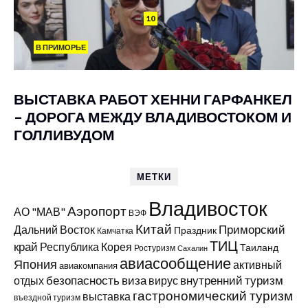
10
В ПРИМОРЬЕ
ВЫСТАВКА РАБОТ ХЕННИ ГАРФАНКЕЛ
– ДОРОГА МЕЖДУ ВЛАДИВОСТОКОМ И
ГОЛЛИВУДОМ
МЕТКИ
Владивосток
Аэропорт
АО "МАВ"
ВЭФ
Китай
Приморский
Дальний Восток
Праздник
Камчатка
ТИЦ
край
Республика Корея
Таиланд
Ростуризм
Сахалин
авиасообщение
Япония
активный
авиакомпания
виза
внутренний туризм
отдых
безопасность
вирус
гастрономический туризм
выставка
въездной туризм