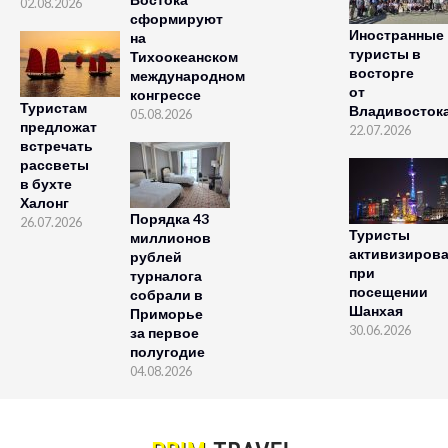
02.08.2026
сформируют
Иностранные
на
туристы в
Тихоокеанском
восторге
международном
от
конгрессе
Туристам
Владивосток
05.08.2026
предложат
22.07.2026
встречать
рассветы
в бухте
Халонг
Порядка 43
26.07.2026
Туристы
миллионов
активизиров
рублей
при
турналога
посещении
собрали в
Шанхая
Приморье
30.06.2026
за первое
полугодие
04.08.2026