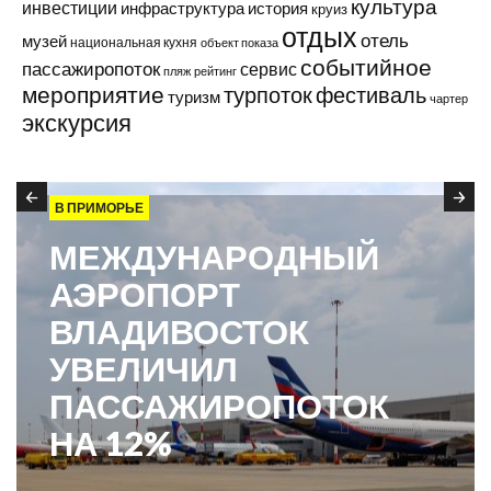
культура
инвестиции
инфраструктура
история
круиз
отдых
отель
музей
национальная кухня
объект показа
событийное
пассажиропоток
сервис
пляж
рейтинг
мероприятие
турпоток
фестиваль
туризм
чартер
экскурсия
В ПРИМОРЬЕ
МЕЖДУНАРОДНЫЙ
АЭРОПОРТ
ВЛАДИВОСТОК
УВЕЛИЧИЛ
ПАССАЖИРОПОТОК
НА 12%