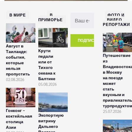
В МИРЕ
В
ФОТО И
ПРИМОРЬЕ
ВИДЕО
РЕПОРТАЖИ
Август в
Крути
Таиланде:
Путешествие
педали
события,
из
или от
которые
Владивосток
Тихого
нельзя
в Москву
океана к
пропустить
на поезде
Балтике
02.08.2026
может
05.08.2026
стать
вкусным и
привлекател
турпродукто
Гонконг –
25.07.2026
Экспортную
коктейльная
витрину
столица
Дальнего
Азии
Востока