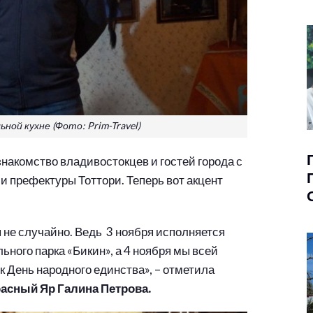
ной кухне (Фото: Prim-Travel)
 знакомство владивостокцев и гостей города с
 префектуры Тоттори. Теперь вот акцент
я не случайно. Ведь 3 ноября исполняется
ьного парка «Бикин», а 4 ноября мы всей
 День народного единства», – отметила
расный Яр Галина Петрова.