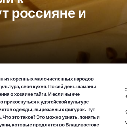
т россияне и
ин из коренных малочисленных народов
культура, своя кухня. По сей день шаманы
Р
ния о хозяине тайги. И если нынче
н
но прикоснуться к удэгейской культуре –
Н
етов одежды, вырезанных фигурок. Тут
К
 Что это такое? Это можно узнать, понять и
М
ухни, которые продлятся во Владивостоке