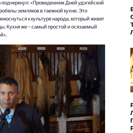
в
подчеркнул: «Проведением Дней удэгейской
робелы земляков в таежной кухне. Это
рикоснуться к культуре народа, который живет
оды. Кухня же – самый простой и осязаемый
й».