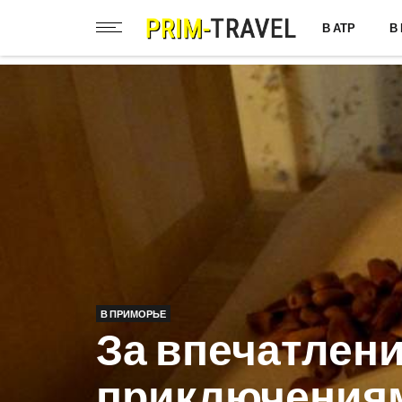
В АТР
В
В ПРИМОРЬЕ
За впечатлен
приключениям