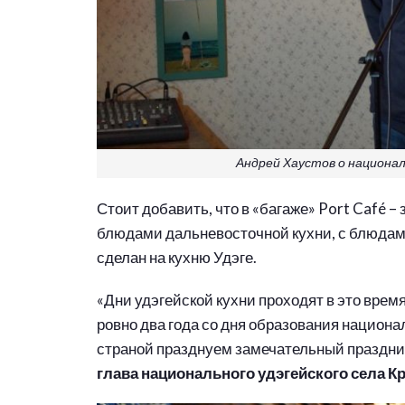
Андрей Хаустов о националь
Стоит добавить, что в «багаже» Port Café –
блюдами дальневосточной кухни, с блюдами
сделан на кухню Удэге.
«Дни удэгейской кухни проходят в это врем
ровно два года со дня образования национал
страной празднуем замечательный праздник
глава национального удэгейского села К