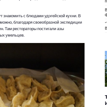
п
В
ф
т знакомить с блюдами удэгейской кухни. В
озможно, благодаря своеобразной экспедиции
“
В
ин. Там рестораторы постигали азы
ных умельцев.