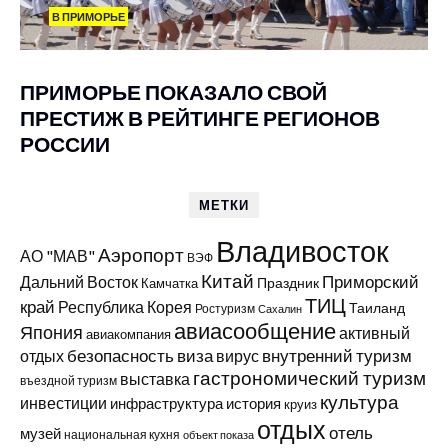
В ПРИМОРЬЕ
ПРИМОРЬЕ ПОКАЗАЛО СВОЙ
ПРЕСТИЖ В РЕЙТИНГЕ РЕГИОНОВ
РОССИИ
МЕТКИ
Владивосток
Аэропорт
АО "МАВ"
ВЭФ
Китай
Приморский
Дальний Восток
Праздник
Камчатка
ТИЦ
край
Республика Корея
Таиланд
Ростуризм
Сахалин
авиасообщение
Япония
активный
авиакомпания
виза
внутренний туризм
отдых
безопасность
вирус
гастрономический туризм
выставка
въездной туризм
культура
инвестиции
инфраструктура
история
круиз
отдых
отель
музей
национальная кухня
объект показа