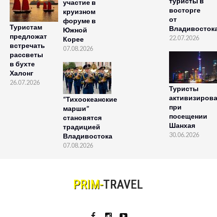
туристы в
участие в
восторге
круизном
от
форуме в
Туристам
Владивосток
Южной
предложат
22.07.2026
Корее
встречать
07.08.2026
рассветы
в бухте
Халонг
26.07.2026
Туристы
активизиров
“Тихоокеанские
при
марши”
посещении
становятся
Шанхая
традицией
30.06.2026
Владивостока
07.08.2026