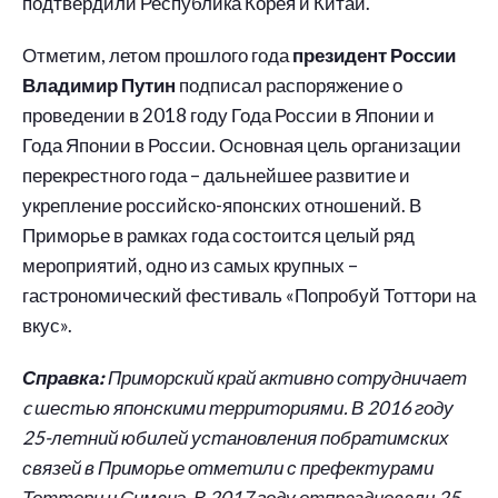
подтвердили Республика Корея и Китай.
Отметим, летом прошлого года
президент России
Владимир Путин
подписал распоряжение о
проведении в 2018 году Года России в Японии и
Года Японии в России. Основная цель организации
перекрестного года – дальнейшее развитие и
укрепление российско-японских отношений. В
Приморье в рамках года состоится целый ряд
мероприятий, одно из самых крупных –
гастрономический фестиваль «Попробуй Тоттори на
вкус».
Справка:
Приморский край активно сотрудничает
c шестью японскими территориями. В 2016 году
25-летний юбилей установления побратимских
связей в Приморье отметили с префектурами
Тоттори и Симанэ. В 2017 году отпраздновали 25-