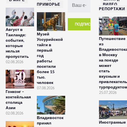
ПРИМОРЬЕ
ВИДЕО
РЕПОРТАЖИ
Август в
Музей
Таиланде:
Путешествие
Уссурийской
события,
из
тайги в
которые
Владивосток
первый
нельзя
в Москву
год
пропустить
на поезде
работы
02.08.2026
может
посетили
стать
более 15
вкусным и
тыс.
привлекател
человек
турпродукто
07.08.2026
Гонконг –
25.07.2026
коктейльная
столица
Азии
02.08.2026
Владивосток
Иностранные
принял