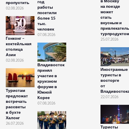
в Москву
год
пропустить
на поезде
работы
02.08.2026
может
посетили
стать
более 15
вкусным и
тыс.
привлекател
человек
турпродукто
07.08.2026
Гонконг –
25.07.2026
коктейльная
столица
Азии
02.08.2026
Владивосток
Иностранные
принял
туристы в
участие в
восторге
круизном
от
форуме в
Туристам
Владивосток
Южной
предложат
22.07.2026
Корее
встречать
07.08.2026
рассветы
в бухте
Халонг
26.07.2026
Туристы