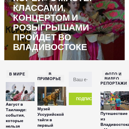
КЛАССАМИ,
КОНЦЕРТОМ И
РОЗЫГРЫШАМИ
ПРОЙДЕТ ВО
ВЛАДИВОСТОКЕ
В МИРЕ
В
ФОТО И
ПРИМОРЬЕ
ВИДЕО
РЕПОРТАЖИ
Август в
Музей
Таиланде:
Путешествие
Уссурийской
события,
из
тайги в
которые
Владивосток
первый
нельзя