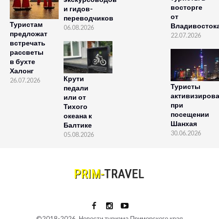
восторге
и гидов-
от
переводчиков
Туристам
Владивосток
06.08.2026
предложат
22.07.2026
встречать
рассветы
в бухте
Халонг
Крути
26.07.2026
Туристы
педали
активизиров
или от
при
Тихого
посещении
океана к
Шанхая
Балтике
30.06.2026
05.08.2026
©2018-2026. Новости туризма Приморского края