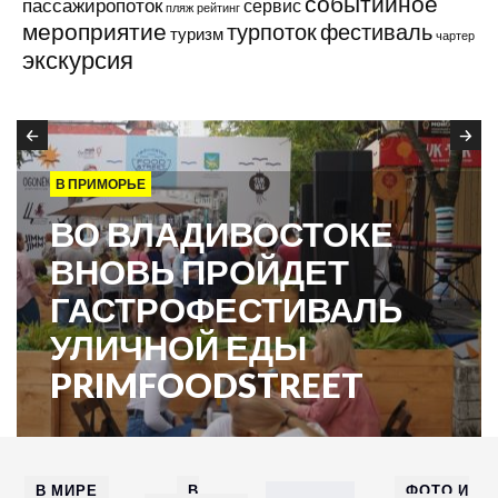
событийное
пассажиропоток
сервис
пляж
рейтинг
мероприятие
турпоток
фестиваль
туризм
чартер
экскурсия
В ПРИМОРЬЕ
ВО ВЛАДИВОСТОКЕ
ВНОВЬ ПРОЙДЕТ
ГАСТРОФЕСТИВАЛЬ
УЛИЧНОЙ ЕДЫ
PRIMFOODSTREET
В МИРЕ
В
ФОТО И