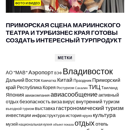
ФОТО И ВИДЕО
ПРИМОРСКАЯ СЦЕНА МАРИИНСКОГО
ТЕАТРА И ТУРБИЗНЕС КРАЯ ГОТОВЫ
СОЗДАТЬ ИНТЕРЕСНЫЙ ТУРПРОДУКТ
МЕТКИ
Владивосток
Аэропорт
АО "МАВ"
ВЭФ
Китай
Приморский
Дальний Восток
Праздник
Камчатка
ТИЦ
край
Республика Корея
Таиланд
Ростуризм
Сахалин
авиасообщение
Япония
активный
авиакомпания
виза
внутренний туризм
отдых
безопасность
вирус
гастрономический туризм
выставка
въездной туризм
культура
инвестиции
инфраструктура
история
круиз
отдых
отель
музей
национальная кухня
объект показа