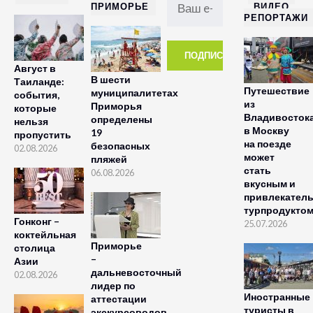
ПРИМОРЬЕ
ВИДЕО
РЕПОРТАЖИ
Август в
В шести
Таиланде:
Путешествие
муниципалитетах
события,
из
Приморья
которые
Владивосток
определены
нельзя
в Москву
19
пропустить
на поезде
безопасных
02.08.2026
может
пляжей
стать
06.08.2026
вкусным и
привлекател
турпродукто
Гонконг –
25.07.2026
коктейльная
Приморье
столица
–
Азии
дальневосточный
02.08.2026
лидер по
Иностранные
аттестации
туристы в
экскурсоводов