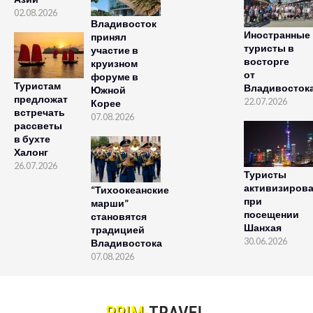
02.08.2026
Владивосток
Иностранные
принял
туристы в
участие в
восторге
круизном
от
форуме в
Туристам
Владивосток
Южной
предложат
22.07.2026
Корее
встречать
07.08.2026
рассветы
в бухте
Халонг
26.07.2026
Туристы
активизиров
“Тихоокеанские
при
марши”
посещении
становятся
Шанхая
традицией
30.06.2026
Владивостока
07.08.2026