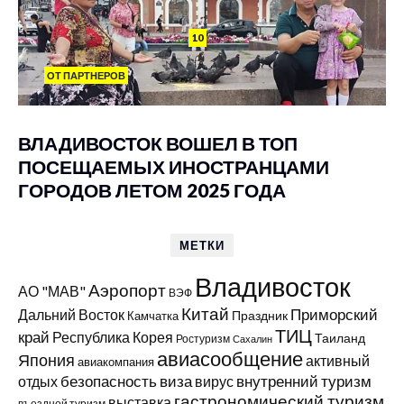
10
ОТ ПАРТНЕРОВ
ВЛАДИВОСТОК ВОШЕЛ В ТОП
ПОСЕЩАЕМЫХ ИНОСТРАНЦАМИ
ГОРОДОВ ЛЕТОМ 2025 ГОДА
МЕТКИ
Владивосток
Аэропорт
АО "МАВ"
ВЭФ
Китай
Приморский
Дальний Восток
Праздник
Камчатка
ТИЦ
край
Республика Корея
Таиланд
Ростуризм
Сахалин
авиасообщение
Япония
активный
авиакомпания
виза
внутренний туризм
отдых
безопасность
вирус
гастрономический туризм
выставка
въездной туризм