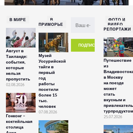
В МИРЕ
В
ФОТО И
ПРИМОРЬЕ
ВИДЕО
РЕПОРТАЖИ
Август в
Музей
Таиланде:
Путешествие
Уссурийской
события,
из
тайги в
которые
Владивосток
первый
нельзя
в Москву
год
пропустить
на поезде
работы
02.08.2026
может
посетили
стать
более 15
вкусным и
тыс.
привлекател
человек
турпродукто
07.08.2026
Гонконг –
25.07.2026
коктейльная
столица
Азии