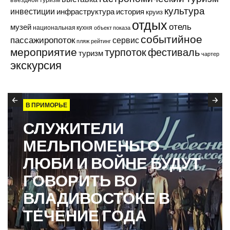
культура
инвестиции
инфраструктура
история
круиз
отдых
отель
музей
национальная кухня
объект показа
событийное
пассажиропоток
сервис
пляж
рейтинг
мероприятие
турпоток
фестиваль
туризм
чартер
экскурсия
В ПРИМОРЬЕ
СЛУЖИТЕЛИ
МЕЛЬПОМЕНЫ О
ЛЮБИ И ВОЙНЕ БУДУТ
ГОВОРИТЬ ВО
ВЛАДИВОСТОКЕ В
ТЕЧЕНИЕ ГОДА