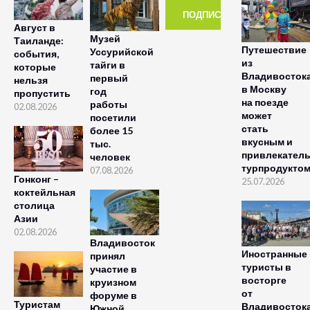
Август в
Музей
Таиланде:
Путешествие
Уссурийской
события,
из
тайги в
которые
Владивосток
первый
нельзя
в Москву
год
пропустить
на поезде
работы
02.08.2026
может
посетили
стать
более 15
вкусным и
тыс.
привлекател
человек
турпродукто
07.08.2026
Гонконг –
25.07.2026
коктейльная
столица
Азии
02.08.2026
Владивосток
Иностранные
принял
туристы в
участие в
восторге
круизном
от
форуме в
Туристам
Владивосток
Южной