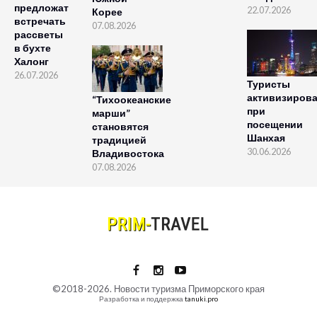
предложат
22.07.2026
Корее
встречать
07.08.2026
рассветы
в бухте
Халонг
26.07.2026
Туристы
активизиров
“Тихоокеанские
при
марши”
посещении
становятся
Шанхая
традицией
30.06.2026
Владивостока
07.08.2026
©2018-2026. Новости туризма Приморского края
Разработка и поддержка
tanuki.pro