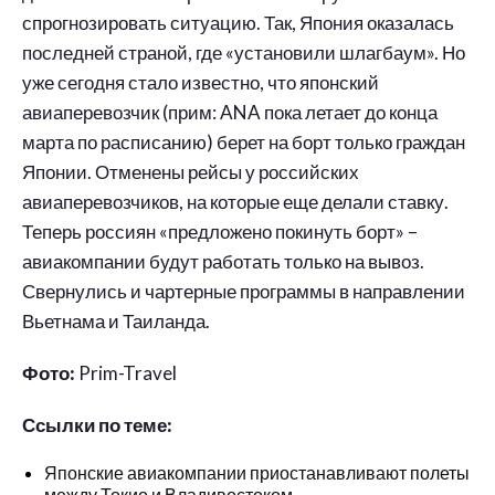
спрогнозировать ситуацию. Так, Япония оказалась
последней страной, где «установили шлагбаум». Но
уже сегодня стало известно, что японский
авиаперевозчик (прим: ANA пока летает до конца
марта по расписанию) берет на борт только граждан
Японии. Отменены рейсы у российских
авиаперевозчиков, на которые еще делали ставку.
Теперь россиян «предложено покинуть борт» –
авиакомпании будут работать только на вывоз.
Свернулись и чартерные программы в направлении
Вьетнама и Таиланда.
Фото:
Prim-Travel
Ссылки по теме:
Японские авиакомпании приостанавливают полеты
между Токио и Владивостоком