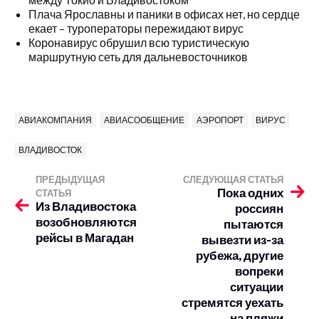
Плача Ярославны и паники в офисах нет, но сердце
екает – туроператоры пережидают вирус
Коронавирус обрушил всю туристическую
маршрутную сеть для дальневосточников
АВИАКОМПАНИЯ
АВИАСООБЩЕНИЕ
АЭРОПОРТ
ВИРУС
ВЛАДИВОСТОК
ПРЕДЫДУЩАЯ
СЛЕДУЮЩАЯ СТАТЬЯ
Пока одних
СТАТЬЯ
Из Владивостока
россиян
возобновляются
пытаются
рейсы в Магадан
вывезти из-за
рубежа, другие
вопреки
ситуации
стремятся уехать
на пляжи