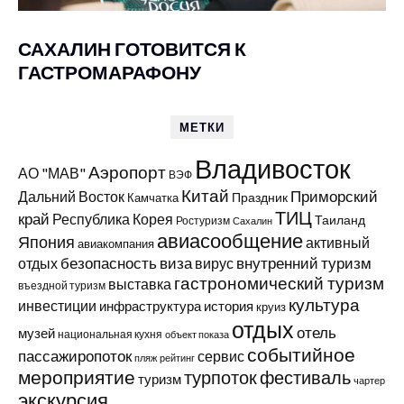
САХАЛИН ГОТОВИТСЯ К
ГАСТРОМАРАФОНУ
МЕТКИ
Владивосток
Аэропорт
АО "МАВ"
ВЭФ
Китай
Приморский
Дальний Восток
Праздник
Камчатка
ТИЦ
край
Республика Корея
Таиланд
Ростуризм
Сахалин
авиасообщение
Япония
активный
авиакомпания
виза
внутренний туризм
отдых
безопасность
вирус
гастрономический туризм
выставка
въездной туризм
культура
инвестиции
инфраструктура
история
круиз
отдых
отель
музей
национальная кухня
объект показа
событийное
пассажиропоток
сервис
пляж
рейтинг
мероприятие
турпоток
фестиваль
туризм
чартер
экскурсия