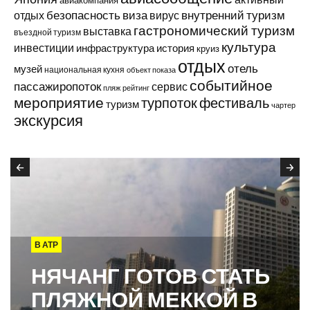
авиакомпания
виза
внутренний туризм
отдых
безопасность
вирус
гастрономический туризм
выставка
въездной туризм
культура
инвестиции
инфраструктура
история
круиз
отдых
отель
музей
национальная кухня
объект показа
событийное
пассажиропоток
сервис
пляж
рейтинг
мероприятие
турпоток
фестиваль
туризм
чартер
экскурсия
В АТР
НЯЧАНГ ГОТОВ СТАТЬ
ПЛЯЖНОЙ МЕККОЙ В