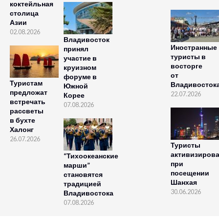
коктейльная
столица
Азии
02.08.2026
Владивосток
Иностранные
принял
туристы в
участие в
восторге
круизном
от
форуме в
Туристам
Владивосток
Южной
предложат
22.07.2026
Корее
встречать
07.08.2026
рассветы
в бухте
Халонг
26.07.2026
Туристы
активизиров
“Тихоокеанские
при
марши”
посещении
становятся
Шанхая
традицией
30.06.2026
Владивостока
07.08.2026