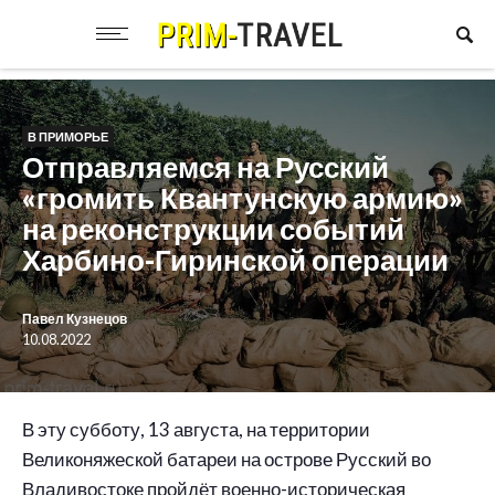
В ПРИМОРЬЕ
Отправляемся на Русский
«громить Квантунскую армию»
на реконструкции событий
Харбино-Гиринской операции
Павел Кузнецов
10.08.2022
В
эту субботу, 13 августа, на территории
Великоняжеской батареи на острове Русский во
Владивостоке пройдёт военно-историческая