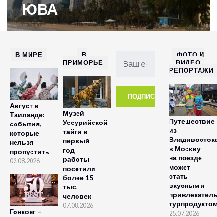
ЮВА
В МИРЕ
В
ФОТО И
ПРИМОРЬЕ
ВИДЕО
РЕПОРТАЖИ
Август в
Музей
Таиланде:
Путешествие
Уссурийской
события,
из
тайги в
которые
Владивосток
первый
нельзя
в Москву
год
пропустить
на поезде
работы
02.08.2026
может
посетили
стать
более 15
вкусным и
тыс.
привлекател
человек
турпродукто
07.08.2026
Гонконг –
25.07.2026