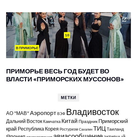
10
В ПРИМОРЬЕ
ПРИМОРЬЕ ВЕСЬ ГОД БУДЕТ ВО
ВЛАСТИ «ПРИМОРСКИХ МУССОНОВ»
МЕТКИ
Владивосток
Аэропорт
АО "МАВ"
ВЭФ
Китай
Приморский
Дальний Восток
Праздник
Камчатка
ТИЦ
край
Республика Корея
Таиланд
Ростуризм
Сахалин
авиасообщение
Япония
активный