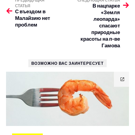
ПРЕДЫДУЩАЯ
СЛЕДУЮЩАЯ СТАТЬЯ
В нацпарке
СТАТЬЯ
С въездом в
«Земля
Малайзию нет
леопарда»
проблем
спасают
природные
красоты на п-ве
Гамова
ВОЗМОЖНО ВАС ЗАИНТЕРЕСУЕТ