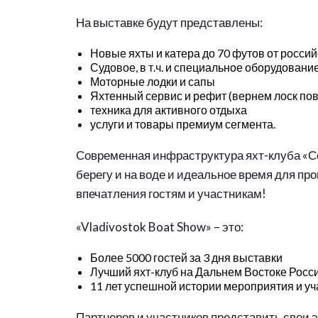
На выставке будут представлены:
Новые яхты и катера до 70 футов от росси
Судовое, в т.ч. и специальное оборудовани
Моторные лодки и сапы
Яхтенный сервис и рефит (вернем лоск по
техника для активного отдыха
услуги и товары премиум сегмента.
Современная инфраструктура яхт-клуба «С
берегу и на воде и идеальное время для п
впечатления гостям и участникам!
«Vladivostok Boat Show» – это:
Более 5000 гостей за 3 дня выставки
Лучший яхт-клуб на Дальнем Востоке Росс
11 лет успешной истории мероприятия и уч
Партнеров и участников представить свои э