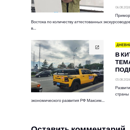
06.08.202
Примор
Востока по количеству аттестованных экскурсоводов
в…
ДНЕВН
В К
ТЕМА
ПОД
05.08.202
Развити
страны 
экономического развития РФ Максим…
Оставить комментарий