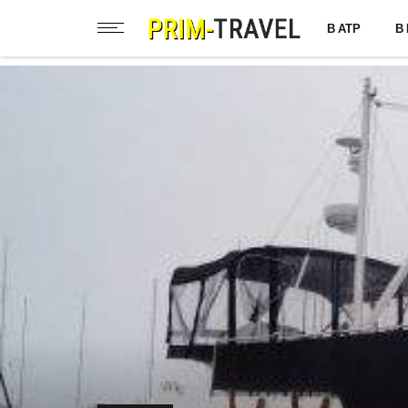
В АТР
В