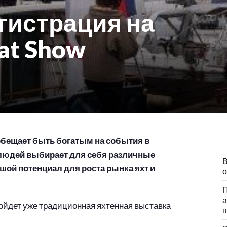
гистрация на
at Show
обещает быть богатым на события в
 людей выбирает для себя различные
В
шой потенциал для роста рынка яхт и
о
П
а
ройдет уже традиционная яхтенная выставка
п