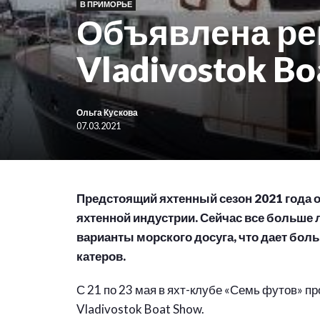
В ПРИМОРЬЕ
Объявлена ре
Vladivostok Bo
Ольга Кускова
07.03.2021
Предстоящий яхтенный сезон 2021 года 
яхтенной индустрии. Сейчас все больше
варианты морского досуга, что дает боль
катеров.
С 21 по 23 мая в яхт-клубе «Семь футов» п
Vladivostok Boat Show.