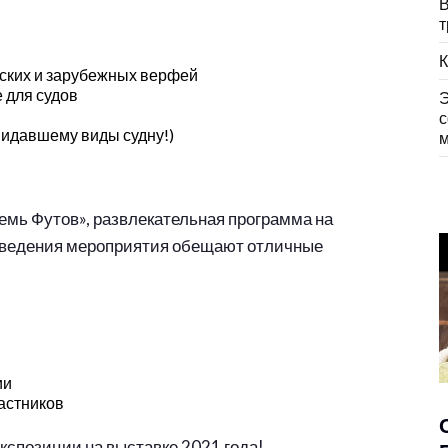
В
т
К
йских и зарубежных верфей
е для судов
Э
с
видавшему виды судну!)
м
емь Футов», развлекательная программа на
роведения мероприятия обещают отличные
ии
астников
кспозиции на выставке 2021 года!