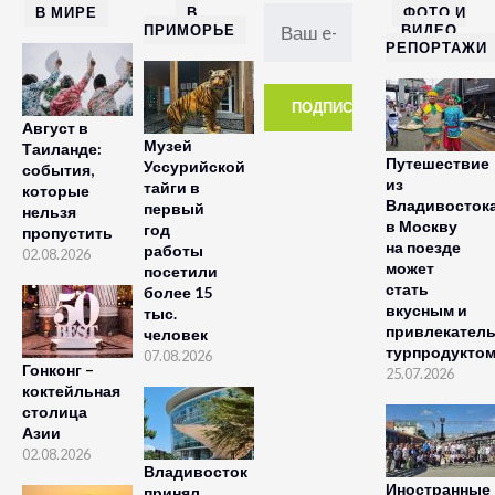
В МИРЕ
В
ФОТО И
ПРИМОРЬЕ
ВИДЕО
РЕПОРТАЖИ
Август в
Музей
Таиланде:
Путешествие
Уссурийской
события,
из
тайги в
которые
Владивосток
первый
нельзя
в Москву
год
пропустить
на поезде
работы
02.08.2026
может
посетили
стать
более 15
вкусным и
тыс.
привлекател
человек
турпродукто
07.08.2026
Гонконг –
25.07.2026
коктейльная
столица
Азии
02.08.2026
Владивосток
Иностранные
принял