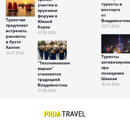
туристы в
участие в
восторге
круизном
от
форуме в
Туристам
Владивосток
Южной
предложат
22.07.2026
Корее
встречать
07.08.2026
рассветы
в бухте
Халонг
26.07.2026
Туристы
активизиров
“Тихоокеанские
при
марши”
посещении
становятся
Шанхая
традицией
30.06.2026
Владивостока
07.08.2026