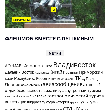
10
В ПРИМОРЬЕ
ФЛЕШМОБ ВМЕСТЕ С ПУШКИНЫМ
МЕТКИ
Владивосток
Аэропорт
АО "МАВ"
ВЭФ
Китай
Приморский
Дальний Восток
Праздник
Камчатка
ТИЦ
край
Республика Корея
Таиланд
Ростуризм
Сахалин
авиасообщение
Япония
активный
авиакомпания
виза
внутренний туризм
отдых
безопасность
вирус
гастрономический туризм
выставка
въездной туризм
культура
инвестиции
инфраструктура
история
круиз
отдых
отель
музей
национальная кухня
объект показа