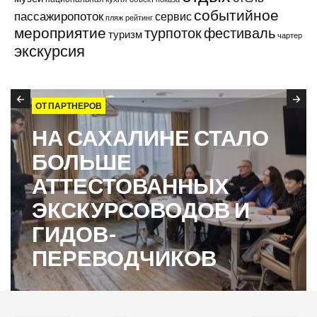
событийное
пассажиропоток
сервис
пляж
рейтинг
мероприятие
турпоток
фестиваль
туризм
чартер
экскурсия
ОТ ПАРТНЕРОВ
НА САХАЛИНЕ СТАЛО
БОЛЬШЕ
АТТЕСТОВАННЫХ
ЭКСКУРСОВОДОВ И
ГИДОВ-
ПЕРЕВОДЧИКОВ