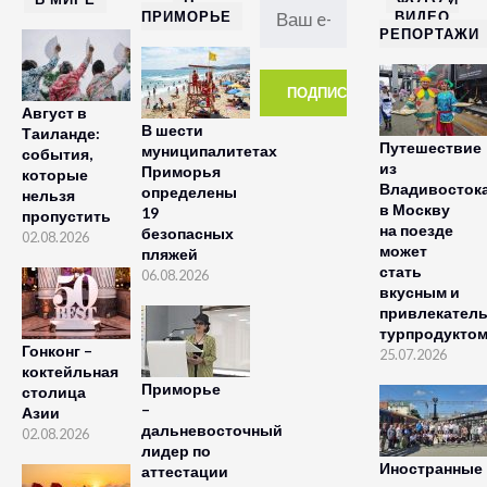
ПРИМОРЬЕ
ВИДЕО
РЕПОРТАЖИ
Август в
В шести
Таиланде:
Путешествие
муниципалитетах
события,
из
Приморья
которые
Владивосток
определены
нельзя
в Москву
19
пропустить
на поезде
безопасных
02.08.2026
может
пляжей
стать
06.08.2026
вкусным и
привлекател
турпродукто
Гонконг –
25.07.2026
коктейльная
Приморье
столица
–
Азии
дальневосточный
02.08.2026
лидер по
Иностранные
аттестации