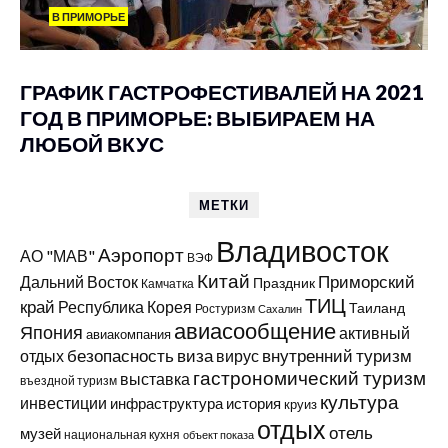
В ПРИМОРЬЕ
ГРАФИК ГАСТРОФЕСТИВАЛЕЙ НА 2021
ГОД В ПРИМОРЬЕ: ВЫБИРАЕМ НА
ЛЮБОЙ ВКУС
МЕТКИ
Владивосток
Аэропорт
АО "МАВ"
ВЭФ
Китай
Приморский
Дальний Восток
Праздник
Камчатка
ТИЦ
край
Республика Корея
Таиланд
Ростуризм
Сахалин
авиасообщение
Япония
активный
авиакомпания
виза
внутренний туризм
отдых
безопасность
вирус
гастрономический туризм
выставка
въездной туризм
культура
инвестиции
инфраструктура
история
круиз
отдых
отель
музей
национальная кухня
объект показа