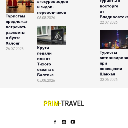
туристы в
экскурсоводов
восторге
и гидов-
от
переводчиков
Туристам
Владивосток
06.08.2026
предложат
22.07.2026
встречать
рассветы
в бухте
Халонг
Крути
26.07.2026
Туристы
педали
активизиров
или от
при
Тихого
посещении
океана к
Шанхая
Балтике
30.06.2026
05.08.2026