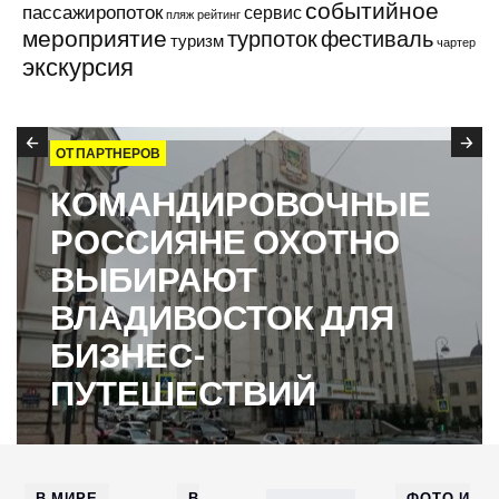
событийное
пассажиропоток
сервис
пляж
рейтинг
мероприятие
турпоток
фестиваль
туризм
чартер
экскурсия
ОТ ПАРТНЕРОВ
КОМАНДИРОВОЧНЫЕ
РОССИЯНЕ ОХОТНО
ВЫБИРАЮТ
ВЛАДИВОСТОК ДЛЯ
БИЗНЕС-
ПУТЕШЕСТВИЙ
В МИРЕ
В
ФОТО И