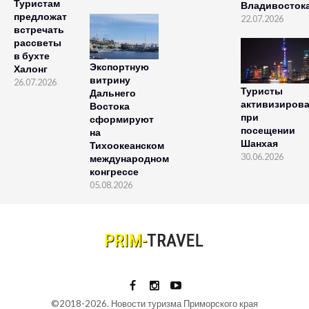
Туристам
Владивосток
предложат
22.07.2026
встречать
рассветы
в бухте
Экспортную
Халонг
витрину
26.07.2026
Туристы
Дальнего
активизиров
Востока
при
сформируют
посещении
на
Шанхая
Тихоокеанском
30.06.2026
международном
конгрессе
05.08.2026
©2018-2026. Новости туризма Приморского края