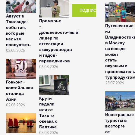
Август в
Приморье
Таиланде:
Путешествие
–
события,
из
дальневосточный
которые
Владивосток
лидер по
нельзя
в Москву
аттестации
пропустить
на поезде
экскурсоводов
02.08.2026
может
и гидов-
стать
переводчиков
вкусным и
06.08.2026
привлекател
турпродукто
Гонконг –
25.07.2026
коктейльная
столица
Крути
Азии
педали
02.08.2026
или от
Иностранные
Тихого
туристы в
океана к
восторге
Балтике
от
05.08.2026