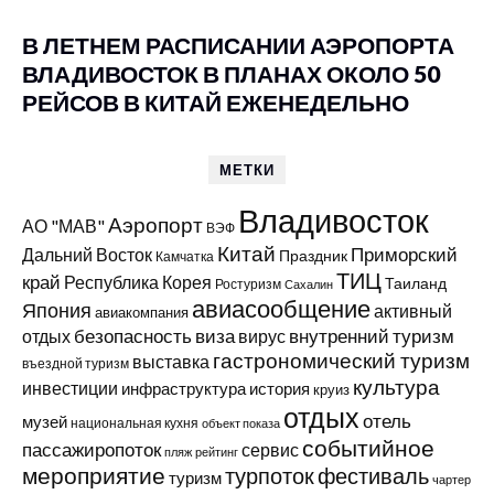
В ЛЕТНЕМ РАСПИСАНИИ АЭРОПОРТА
ВЛАДИВОСТОК В ПЛАНАХ ОКОЛО 50
РЕЙСОВ В КИТАЙ ЕЖЕНЕДЕЛЬНО
МЕТКИ
Владивосток
Аэропорт
АО "МАВ"
ВЭФ
Китай
Приморский
Дальний Восток
Праздник
Камчатка
ТИЦ
край
Республика Корея
Таиланд
Ростуризм
Сахалин
авиасообщение
Япония
активный
авиакомпания
виза
внутренний туризм
отдых
безопасность
вирус
гастрономический туризм
выставка
въездной туризм
культура
инвестиции
инфраструктура
история
круиз
отдых
отель
музей
национальная кухня
объект показа
событийное
пассажиропоток
сервис
пляж
рейтинг
мероприятие
турпоток
фестиваль
туризм
В АТР
чартер