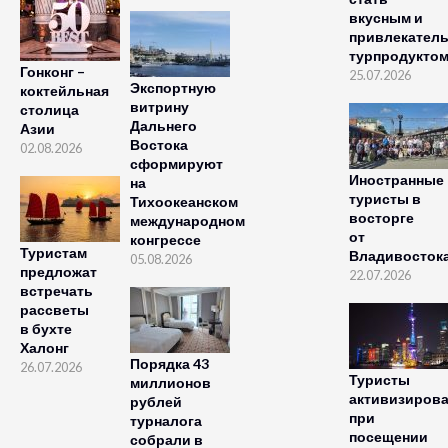
вкусным и
привлекател
турпродукто
Гонконг –
25.07.2026
Экспортную
коктейльная
витрину
столица
Дальнего
Азии
Востока
02.08.2026
сформируют
Иностранные
на
туристы в
Тихоокеанском
восторге
международном
от
конгрессе
Туристам
Владивосток
05.08.2026
предложат
22.07.2026
встречать
рассветы
в бухте
Халонг
Порядка 43
26.07.2026
Туристы
миллионов
активизиров
рублей
при
турналога
посещении
собрали в