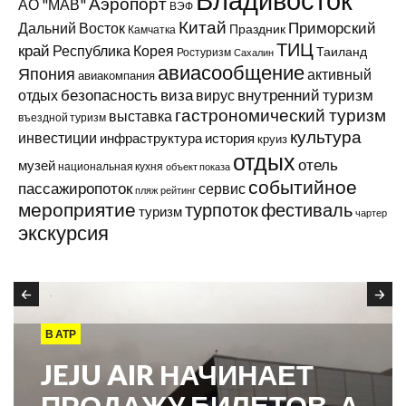
Аэропорт
АО "МАВ"
ВЭФ
Китай
Приморский
Дальний Восток
Праздник
Камчатка
ТИЦ
край
Республика Корея
Таиланд
Ростуризм
Сахалин
авиасообщение
Япония
активный
авиакомпания
виза
внутренний туризм
отдых
безопасность
вирус
гастрономический туризм
выставка
въездной туризм
культура
инвестиции
инфраструктура
история
круиз
отдых
отель
музей
национальная кухня
объект показа
событийное
пассажиропоток
сервис
пляж
рейтинг
мероприятие
турпоток
фестиваль
туризм
чартер
экскурсия
В АТР
JEJU AIR НАЧИНАЕТ
ПРОДАЖУ БИЛЕТОВ, А