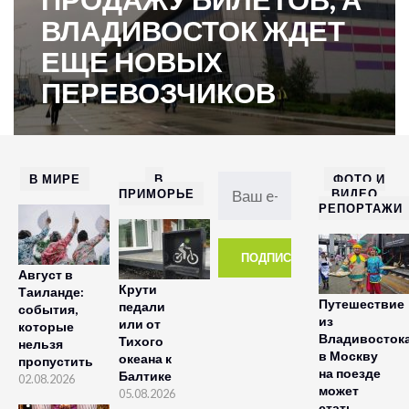
ВЛАДИВОСТОК ЖДЕТ
ЕЩЕ НОВЫХ
ПЕРЕВОЗЧИКОВ
В МИРЕ
В
ФОТО И
ПРИМОРЬЕ
ВИДЕО
РЕПОРТАЖИ
Август в
Крути
Таиланде:
Путешествие
педали
события,
из
или от
которые
Владивосток
Тихого
нельзя
в Москву
океана к
пропустить
на поезде
Балтике
02.08.2026
может
05.08.2026
стать