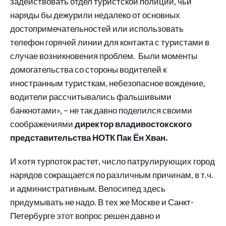
задействовать отдел туристской полиции, чьи
наряды бы дежурили недалеко от основных
достопримечательностей или использовать
телефон горячей линии для контакта с туристами в
случае возникновения проблем. Были моменты
домогательства со стороны водителей к
иностранным туристкам, небезопасное вождение,
водители рассчитывались фальшивыми
банкнотами», – не так давно поделился своими
соображениями
директор владивостокского
представительства НОТК Пак Ён Хван.
И хотя турпоток растет, число патрулирующих город
нарядов сокращается по различным причинам, в т.ч.
и административным. Велосипед здесь
придумывать не надо. В тех же Москве и Санкт-
Петербурге этот вопрос решен давно и