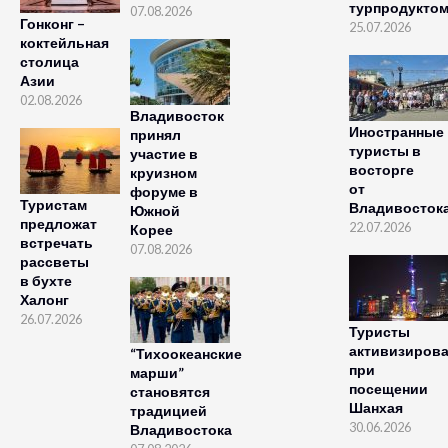
турпродукто
07.08.2026
Гонконг –
25.07.2026
коктейльная
столица
Азии
02.08.2026
Владивосток
Иностранные
принял
туристы в
участие в
восторге
круизном
от
форуме в
Туристам
Владивосток
Южной
предложат
22.07.2026
Корее
встречать
07.08.2026
рассветы
в бухте
Халонг
26.07.2026
Туристы
активизиров
“Тихоокеанские
при
марши”
посещении
становятся
Шанхая
традицией
30.06.2026
Владивостока