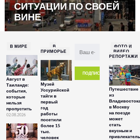
СИТУАЦИИ ПО СВОЕЙ
ВИНЕ
В МИРЕ
В
ФОТО И
ПРИМОРЬЕ
ВИДЕО
РЕПОРТАЖИ
Август в
Музей
Таиланде:
Путешествие
Уссурийской
события,
из
тайги в
которые
Владивосток
первый
нельзя
в Москву
год
пропустить
на поезде
работы
02.08.2026
может
посетили
стать
более 15
вкусным и
тыс.
привлекател
человек