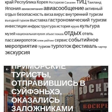
ТИЦ
край
Республика Корея
Таиланд
Ростуризм
Сахалин
авиасообщение
Япония
активный
авиакомпания
виза
внутренний туризм
отдых
безопасность
вирус
гастрономический туризм
выставка
въездной туризм
культура
инвестиции
инфраструктура
история
круиз
отдых
отель
музей
национальная кухня
объект показа
событийное
пассажиропоток
сервис
пляж
рейтинг
мероприятие
турпоток
фестиваль
туризм
чартер
экскурсия
В ПРИМОРЬЕ
ПРИМОРСКИЕ
ТУРИСТЫ,
ОТПРАВИВШИСЬ В
СУЙФЭНЬХЭ,
ОКАЗАЛИСЬ
ЗАЛОЖНИКАМИ