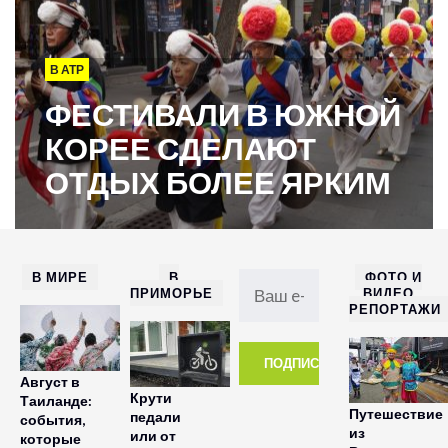
В АТР
ФЕСТИВАЛИ В ЮЖНОЙ
КОРЕЕ СДЕЛАЮТ
ОТДЫХ БОЛЕЕ ЯРКИМ
В МИРЕ
В
ФОТО И
ПРИМОРЬЕ
ВИДЕО
РЕПОРТАЖИ
Август в
Крути
Таиланде:
Путешествие
педали
события,
из
или от
которые