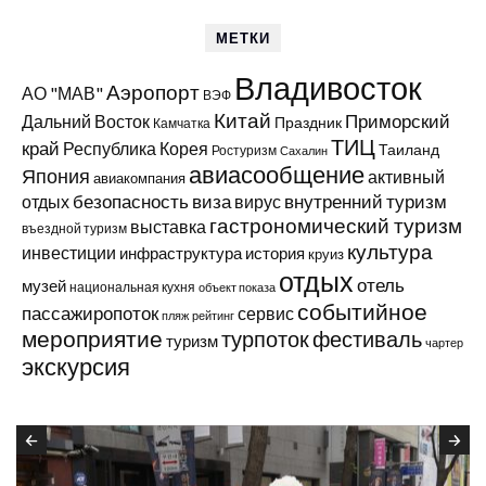
МЕТКИ
Владивосток
Аэропорт
АО "МАВ"
ВЭФ
Китай
Приморский
Дальний Восток
Праздник
Камчатка
ТИЦ
край
Республика Корея
Таиланд
Ростуризм
Сахалин
авиасообщение
Япония
активный
авиакомпания
виза
внутренний туризм
отдых
безопасность
вирус
гастрономический туризм
выставка
въездной туризм
культура
инвестиции
инфраструктура
история
круиз
отдых
отель
музей
национальная кухня
объект показа
событийное
пассажиропоток
сервис
пляж
рейтинг
мероприятие
турпоток
фестиваль
туризм
чартер
экскурсия