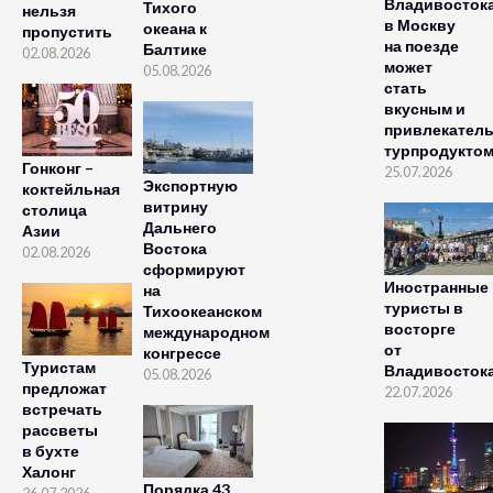
Владивосток
Тихого
нельзя
в Москву
океана к
пропустить
на поезде
Балтике
02.08.2026
может
05.08.2026
стать
вкусным и
привлекател
турпродукто
Гонконг –
25.07.2026
Экспортную
коктейльная
витрину
столица
Дальнего
Азии
Востока
02.08.2026
сформируют
Иностранные
на
туристы в
Тихоокеанском
восторге
международном
от
конгрессе
Туристам
Владивосток
05.08.2026
предложат
22.07.2026
встречать
рассветы
в бухте
Халонг
Порядка 43