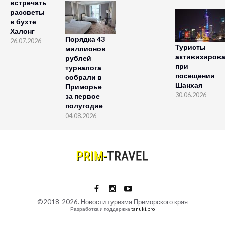
встречать
рассветы
в бухте
Халонг
Порядка 43
26.07.2026
Туристы
миллионов
активизиров
рублей
при
турналога
посещении
собрали в
Шанхая
Приморье
30.06.2026
за первое
полугодие
04.08.2026
©2018-2026. Новости туризма Приморского края
Разработка и поддержка
tanuki.pro