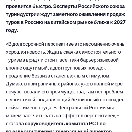
проявится быстро. Эксперты Российского союза
туриндустрии ждут заметного оживления продаж
туров в Россию на китайском рынке ближе к 2027
году.
«В долгосрочной перспективе это несомненно очень
хорошая новость. Ждать скачка самостоятельного
туризма вряд ли стоит, все-таки барьер языковой
вполне ощутимый, а для групповых поездок
продление безвиза станет важным стимулом.
Думаю, в приграничных районах уже в полной мере
почувствовали его преимущества, там нет проблем
с логистикой, подавляющий безвизовый поток идет
сейчас именно туда. В Центральной России мы
можем рассчитывать на эффект в перспективе», –
сказала
соруководитель комитета РСТ по
въездному туризму, генеральный директор