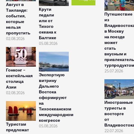
Август в
Крути
Таиланде:
Путешествие
педали
события,
из
или от
которые
Владивосток
Тихого
нельзя
в Москву
океана к
пропустить
на поезде
Балтике
02.08.2026
может
05.08.2026
стать
вкусным и
привлекател
турпродукто
Гонконг –
25.07.2026
Экспортную
коктейльная
витрину
столица
Дальнего
Азии
Востока
02.08.2026
сформируют
Иностранные
на
туристы в
Тихоокеанском
восторге
международном
от
конгрессе
Туристам
Владивосток
05.08.2026
предложат
22.07.2026