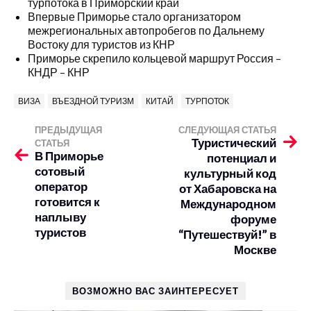
турпотока в Приморский край
Впервые Приморье стало организатором
межрегиональных автопробегов по Дальнему
Востоку для туристов из КНР
Приморье скрепило кольцевой маршрут Россия –
КНДР – КНР
ВИЗА
ВЪЕЗДНОЙ ТУРИЗМ
КИТАЙ
ТУРПОТОК
ПРЕДЫДУЩАЯ
СЛЕДУЮЩАЯ СТАТЬЯ
Туристический
СТАТЬЯ
В Приморье
потенциал и
сотовый
культурный код
оператор
от Хабаровска на
готовится к
Международном
наплыву
форуме
туристов
“Путешествуй!” в
Москве
ВОЗМОЖНО ВАС ЗАИНТЕРЕСУЕТ