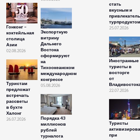
стать
вкусным и
привлекател
турпродукто
Гонконг –
25.07.2026
Экспортную
коктейльная
витрину
столица
Дальнего
Азии
Востока
02.08.2026
сформируют
Иностранные
на
туристы в
Тихоокеанском
восторге
международном
от
конгрессе
Туристам
Владивосток
05.08.2026
предложат
22.07.2026
встречать
рассветы
в бухте
Халонг
Порядка 43
26.07.2026
Туристы
миллионов
активизиров
рублей
при
турналога