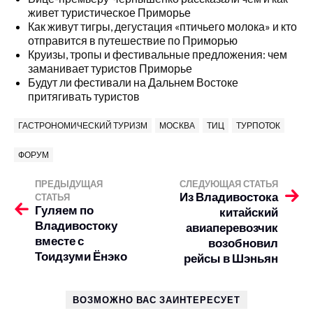
живет туристическое Приморье
Как живут тигры, дегустация «птичьего молока» и кто
отправится в путешествие по Приморью
Круизы, тропы и фестивальные предложения: чем
заманивает туристов Приморье
Будут ли фестивали на Дальнем Востоке
притягивать туристов
ГАСТРОНОМИЧЕСКИЙ ТУРИЗМ
МОСКВА
ТИЦ
ТУРПОТОК
ФОРУМ
ПРЕДЫДУЩАЯ
СЛЕДУЮЩАЯ СТАТЬЯ
Из Владивостока
СТАТЬЯ
Гуляем по
китайский
Владивостоку
авиаперевозчик
вместе с
возобновил
Тоидзуми Ёнэко
рейсы в Шэньян
ВОЗМОЖНО ВАС ЗАИНТЕРЕСУЕТ