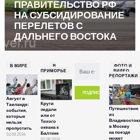
ПРАВИТЕЛЬСТВО РФ
НА СУБСИДИРОВАНИЕ
ПЕРЕЛЕТОВ С
ДАЛЬНЕГО ВОСТОКА
В МИРЕ
В
ФОТО И
ПРИМОРЬЕ
ВИДЕО
РЕПОРТАЖИ
Август в
Крути
Таиланде:
Путешествие
педали
события,
из
или от
которые
Владивосток
Тихого
нельзя
в Москву
океана к
пропустить
на поезде
Балтике
02.08.2026
может
05.08.2026