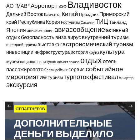
Владивосток
Аэропорт
АО "МАВ"
ВЭФ
Китай
Приморский
Дальний Восток
Праздник
Камчатка
ТИЦ
край
Республика Корея
Таиланд
Ростуризм
Сахалин
авиасообщение
Япония
активный
авиакомпания
виза
внутренний туризм
отдых
безопасность
вирус
гастрономический туризм
выставка
въездной туризм
культура
инвестиции
инфраструктура
история
круиз
отдых
отель
музей
национальная кухня
объект показа
событийное
пассажиропоток
сервис
пляж
рейтинг
мероприятие
турпоток
фестиваль
туризм
чартер
экскурсия
ОТ ПАРТНЕРОВ
ДОПОЛНИТЕЛЬНЫЕ
ДЕНЬГИ ВЫДЕЛИЛО