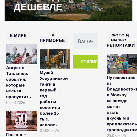
ДЕШЕВЛЕ
В МИРЕ
В
ФОТО И
ПРИМОРЬЕ
ВИДЕО
РЕПОРТАЖИ
Август в
Музей
Таиланде:
Путешествие
Уссурийской
события,
из
тайги в
которые
Владивосток
первый
нельзя
в Москву
год
пропустить
на поезде
работы
02.08.2026
может
посетили
стать
более 15
вкусным и
тыс.
привлекател
человек
турпродукто
07.08.2026
Гонконг –
25.07.2026