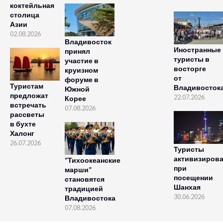
коктейльная
столица
Азии
02.08.2026
Владивосток
Иностранные
принял
туристы в
участие в
восторге
круизном
от
форуме в
Туристам
Владивосток
Южной
предложат
22.07.2026
Корее
встречать
07.08.2026
рассветы
в бухте
Халонг
26.07.2026
Туристы
активизиров
“Тихоокеанские
при
марши”
посещении
становятся
Шанхая
традицией
30.06.2026
Владивостока
07.08.2026