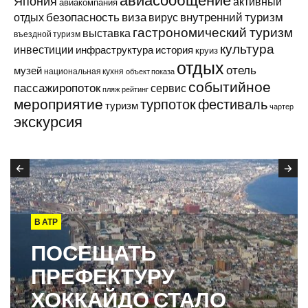
авиасообщение
Япония
активный
авиакомпания
виза
внутренний туризм
отдых
безопасность
вирус
гастрономический туризм
выставка
въездной туризм
культура
инвестиции
инфраструктура
история
круиз
отдых
отель
музей
национальная кухня
объект показа
событийное
пассажиропоток
сервис
пляж
рейтинг
мероприятие
турпоток
фестиваль
туризм
чартер
экскурсия
В АТР
ПОСЕЩАТЬ
ПРЕФЕКТУРУ
ХОККАЙДО СТАЛО