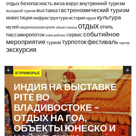
виза
внутренний туризм
отдых
безопасность
вирус
гастрономический туризм
выставка
въездной туризм
культура
инвестиции
инфраструктура
история
круиз
отдых
отель
музей
национальная кухня
объект показа
событийное
пассажиропоток
сервис
пляж
рейтинг
мероприятие
турпоток
фестиваль
туризм
чартер
экскурсия
В ПРИМОРЬЕ
ИНДИЯ НА ВЫСТАВКЕ
PITE ВО
ВЛАДИВОСТОКЕ –
ОТДЫХ НА ГОА,
ОБЪЕКТЫ ЮНЕСКО И