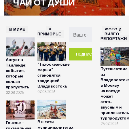
ЧАЙ ОТ ДУШИ
В МИРЕ
В
ФОТО И
ПРИМОРЬЕ
ВИДЕО
РЕПОРТАЖИ
Август в
“Тихоокеанские
Таиланде:
Путешествие
марши”
события,
из
становятся
которые
Владивосток
традицией
нельзя
в Москву
Владивостока
пропустить
на поезде
07.08.2026
02.08.2026
может
стать
вкусным и
привлекател
турпродукто
В шести
Гонконг –
25.07.2026
муниципалитетах
коктейльная