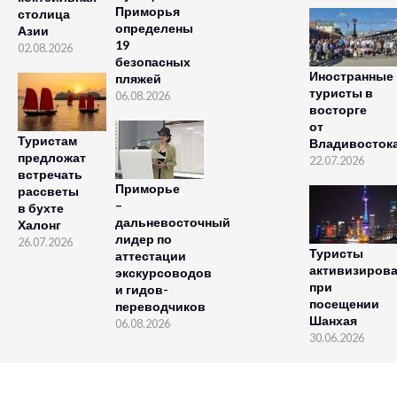
Приморья
столица
определены
Азии
19
02.08.2026
безопасных
Иностранные
пляжей
туристы в
06.08.2026
восторге
от
Туристам
Владивосток
предложат
22.07.2026
встречать
Приморье
рассветы
–
в бухте
дальневосточный
Халонг
лидер по
26.07.2026
Туристы
аттестации
активизиров
экскурсоводов
при
и гидов-
посещении
переводчиков
Шанхая
06.08.2026
30.06.2026