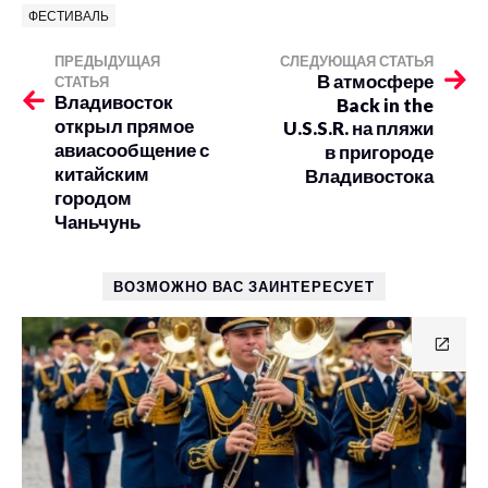
ФЕСТИВАЛЬ
ПРЕДЫДУЩАЯ
СЛЕДУЮЩАЯ СТАТЬЯ
В атмосфере
СТАТЬЯ
Владивосток
Back in the
открыл прямое
U.S.S.R. на пляжи
авиасообщение с
в пригороде
китайским
Владивостока
городом
Чаньчунь
ВОЗМОЖНО ВАС ЗАИНТЕРЕСУЕТ