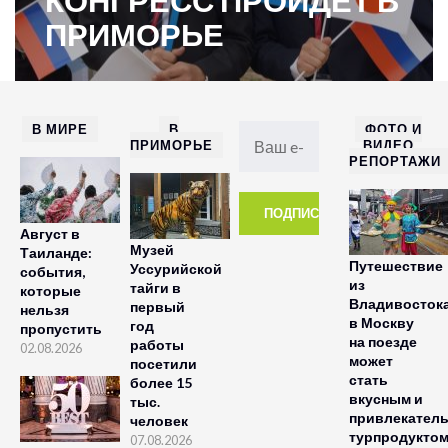
КОНГРЕСС ПРОЙДЕТ В
ПРИМОРЬЕ
В МИРЕ
В
ФОТО И
ПРИМОРЬЕ
ВИДЕО
РЕПОРТАЖИ
Август в
Музей
Таиланде:
Путешествие
Уссурийской
события,
из
тайги в
которые
Владивосток
первый
нельзя
в Москву
год
пропустить
на поезде
работы
02.08.2026
может
посетили
стать
более 15
вкусным и
тыс.
привлекател
человек
турпродукто
07.08.2026