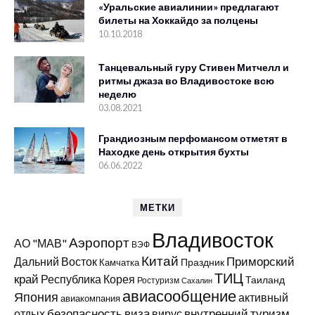
«Уральские авиалинии» предлагают
билеты на Хоккайдо за полцены
10.10.2018
Танцевальный гуру Стивен Митчелл и
ритмы джаза во Владивостоке всю
неделю
03.08.2021
Грандиозным перфомансом отметят в
Находке день открытия бухты
06.06.2022
МЕТКИ
Владивосток
Аэропорт
АО "МАВ"
ВЭФ
Китай
Приморский
Дальний Восток
Праздник
Камчатка
ТИЦ
край
Республика Корея
Таиланд
Ростуризм
Сахалин
авиасообщение
Япония
активный
авиакомпания
виза
внутренний туризм
отдых
безопасность
вирус