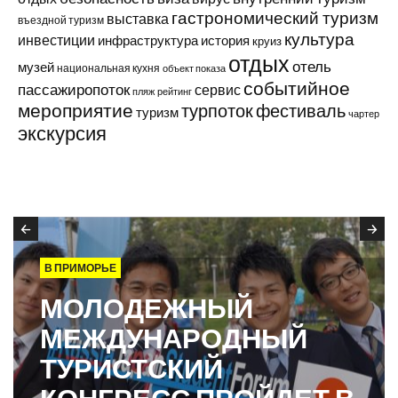
гастрономический туризм
выставка
въездной туризм
культура
инвестиции
инфраструктура
история
круиз
отдых
отель
музей
национальная кухня
объект показа
событийное
пассажиропоток
сервис
пляж
рейтинг
мероприятие
турпоток
фестиваль
туризм
чартер
экскурсия
В ПРИМОРЬЕ
МОЛОДЕЖНЫЙ
МЕЖДУНАРОДНЫЙ
ТУРИСТСКИЙ