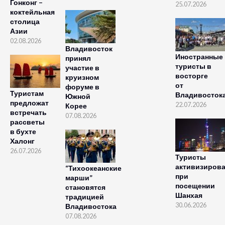
Гонконг –
25.07.2026
коктейльная
столица
Азии
02.08.2026
Владивосток
Иностранные
принял
туристы в
участие в
восторге
круизном
от
форуме в
Туристам
Владивосток
Южной
предложат
22.07.2026
Корее
встречать
07.08.2026
рассветы
в бухте
Халонг
26.07.2026
Туристы
активизиров
“Тихоокеанские
при
марши”
посещении
становятся
Шанхая
традицией
30.06.2026
Владивостока
07.08.2026