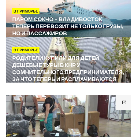
В ПРИМОРЬЕ
ПАРОМ СОКЧО – ВЛАДИВОСТОК
ТЕПЕРЬ ПЕРЕВОЗИТ НЕ ТОЛЬКО ГРУЗЫ,
НО И ПАССАЖИРОВ
В ПРИМОРЬЕ
РОДИТЕЛИ КУПИЛИ ДЛЯ ДЕТЕЙ
ДЕШЕВЫЕ ТУРЫ В КНР У
СОМНИТЕЛЬНОГО ПРЕДПРИНИМАТЕЛЯ,
ЗА ЧТО ТЕПЕРЬ И РАСПЛАЧИВАЮТСЯ