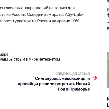
п
из ключевых направлений не только для
В
ость из России. Соседние эмираты, Абу-Даби
ф
 рост турпотока из России на уровне 10%.
“
В
 мире
амым быстрым в мире интернетом
СЛЕДУЮЩАЯ СТАТЬЯ
Сингапурцы, мексиканцы и
аравийцы решили встретить Новый
Год в Приморье