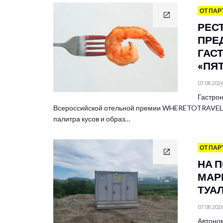
ОТ ПАР
РЕС
ПРЕ
ГАС
«ПЯ
07.08.202
Гастрон
Всероссийской отельной премии WHERETOTRAVEL 
палитра кусов и образ…
ОТ ПАР
НА 
МАР
ТУА
07.08.202
Автоно