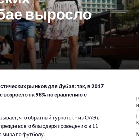
убае выросло
стических рынков для Дубая: так, в 2017
е возросло на 98% по сравнению с
Р
н
Н
азывает, что обратный турпоток – из ОАЭ в
К
 прежде всего благодаря проведению в 11
 мира по футболу.
М