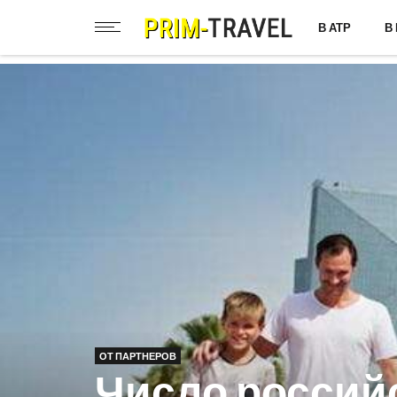
В АТР
В
ОТ ПАРТНЕРОВ
Число россий