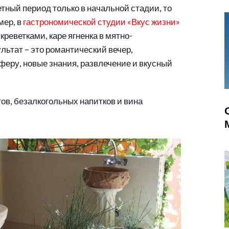
етный период только в начальной стадии, то
мер, в
гастрономической студии «Вкус жизни»
реветками, каре ягненка в мятно-
льтат – это романтический вечер,
еру, новые знания, развлечение и вкусный
тов, безалкогольных напитков и вина