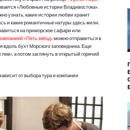
зывается «Любовные истории Владивостока».
жно узнать, какие истории любви хранит
ись и какие романтичные натуры здесь жили.
равиться на приморское сафари или
компанией «Пять звёзд»
можно отправиться в
я вдоль бухт Морского заповедника. Еще
 лев», а потом заглянуть в открытый горячий
 зависит от выбора тура и компании