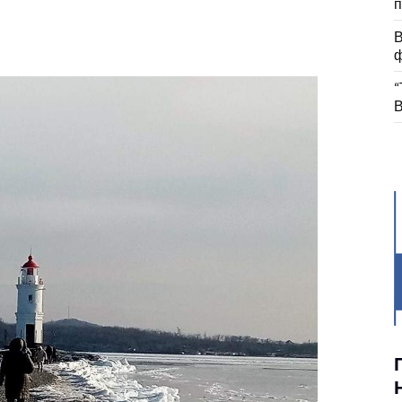
п
В
ф
“
В