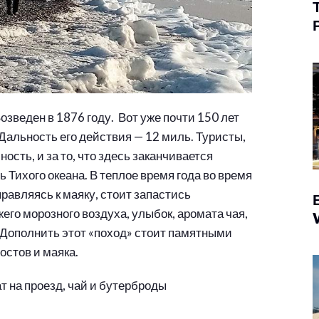
зведен в 1876 году. Вот уже почти 150 лет
 Дальность его действия — 12 миль. Туристы,
ость, и за то, что здесь заканчивается
 Тихого океана. В теплое время года во время
правляясь к маяку, стоит запастись
го морозного воздуха, улыбок, аромата чая,
. Дополнить этот «поход» стоит памятными
стов и маяка.
т на проезд, чай и бутерброды