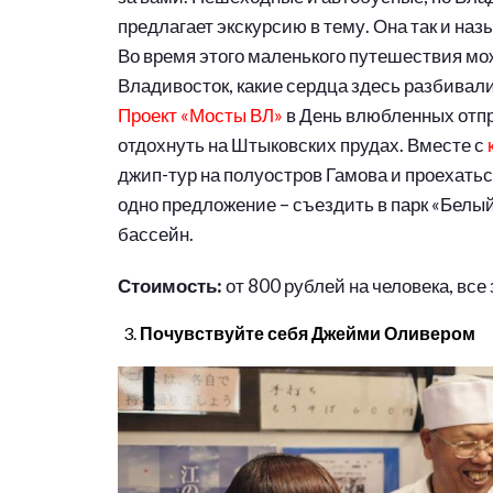
предлагает экскурсию в тему. Она так и на
Во время этого маленького путешествия мо
Владивосток, какие сердца здесь разбивал
Проект «Мосты ВЛ»
в День влюбленных отп
отдохнуть на Штыковских прудах. Вместе с
джип-тур на полуостров Гамова и проехатьс
одно предложение – съездить в парк «Белый
бассейн.
Стоимость:
от 800 рублей на человека, все
Почувствуйте себя Джейми Оливером