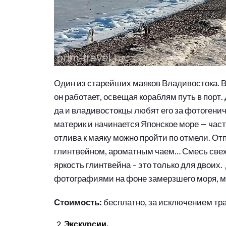
Один из старейших маяков Владивостока. Во
он работает, освещая кораблям путь в порт.
да и владивостокцы любят его за фотогеничн
материк и начинается Японское море — часть
отлива к маяку можно пройти по отмели. От
глинтвейном, ароматным чаем… Смесь свеже
яркость глинтвейна – это только для двоих
фотографиями на фоне замерзшего моря, мо
Стоимость:
бесплатно, за исключением тра
Экскурсии.