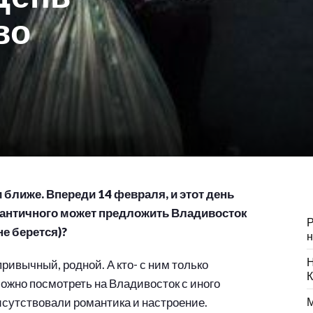
во
 ближе. Впереди 14 февраля, и этот день
античного может предложить Владивосток
Р
е берется)?
н
Н
привычный, родной. А кто- с ним только
К
можно посмотреть на Владивосток с иного
рисутствовали романтика и настроение.
М