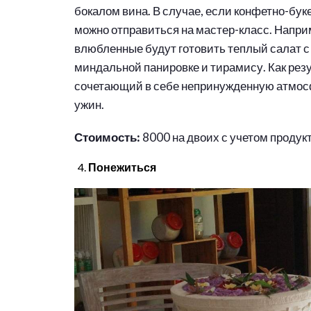
бокалом вина. В случае, если конфетно-бук
можно отправиться на мастер-класс. Напри
влюбленные будут готовить теплый салат с к
миндальной панировке и тирамису. Как резу
сочетающий в себе непринужденную атмосф
ужин.
Стоимость:
8000 на двоих с учетом продук
Понежиться