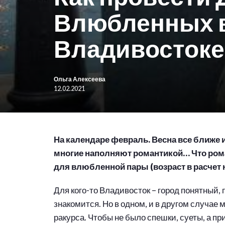
Влюбленных 
Владивостоке
Ольга Алексеева
12.02.2021
На календаре февраль. Весна все ближе и
многие наполняют романтикой… Что ром
для влюбленной пары (возраст в расчет н
Для кого-то Владивосток – город понятный, 
знакомится. Но в одном, и в другом случае 
ракурса. Чтобы не было спешки, суеты, а п