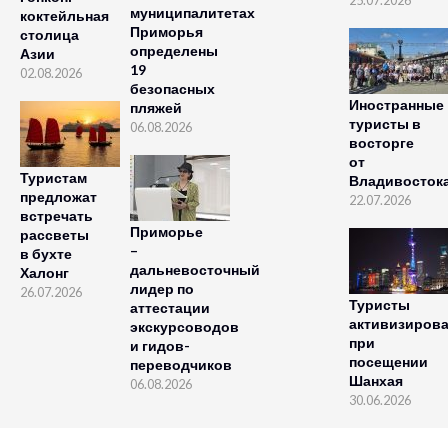
25.07.2026
муниципалитетах
коктейльная
Приморья
столица
определены
Азии
19
02.08.2026
безопасных
Иностранные
пляжей
туристы в
06.08.2026
восторге
от
Туристам
Владивосток
предложат
22.07.2026
встречать
Приморье
рассветы
–
в бухте
дальневосточный
Халонг
лидер по
26.07.2026
Туристы
аттестации
активизиров
экскурсоводов
при
и гидов-
посещении
переводчиков
Шанхая
06.08.2026
30.06.2026