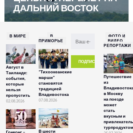
ДАЛЬНИЙ ВОСТОК
В МИРЕ
В
ФОТО И
ПРИМОРЬЕ
ВИДЕО
РЕПОРТАЖИ
Август в
“Тихоокеанские
Таиланде:
Путешествие
марши”
события,
из
становятся
которые
Владивосток
традицией
нельзя
в Москву
Владивостока
пропустить
на поезде
07.08.2026
02.08.2026
может
стать
вкусным и
привлекател
турпродукто
В шести
Гонконг –