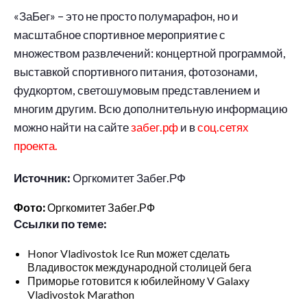
«ЗаБег» – это не просто полумарафон, но и
масштабное спортивное мероприятие с
множеством развлечений: концертной программой,
выставкой спортивного питания, фотозонами,
фудкортом, светошумовым представлением и
многим другим. Всю дополнительную информацию
можно найти на сайте
забег.рф
и в
соц.сетях
проекта.
Источник:
Оргкомитет Забег.РФ
Фото:
Оргкомитет Забег.РФ
Ссылки по теме:
Honor Vladivostok Ice Run может сделать
Владивосток международной столицей бега
Приморье готовится к юбилейному V Galaxy
Vladivostok Marathon