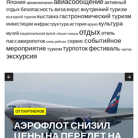
авиасообщение
Япония
активный
авиакомпания
виза
внутренний туризм
отдых
безопасность
вирус
гастрономический туризм
выставка
въездной туризм
культура
инвестиции
инфраструктура
история
круиз
отдых
отель
музей
национальная кухня
объект показа
событийное
пассажиропоток
сервис
пляж
рейтинг
мероприятие
турпоток
фестиваль
туризм
чартер
экскурсия
ОТ ПАРТНЕРОВ
АЭРОФЛОТ СНИЗИЛ
ЦЕНЫ НА ПЕРЕЛЕТ НА