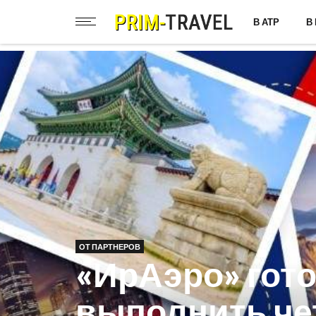
В АТР
В
ОТ ПАРТНЕРОВ
«ИрАэро» гот
выполнить че