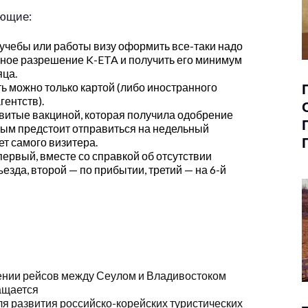
ующие:
я учебы или работы визу оформить все-таки надо
нное разрешение K-ETA и получить его минимум
яца.
ть можно только картой (либо иностранного
гентств).
ивитые вакциной, которая получила одобрение
ым предстоит отправиться на недельный
ет самого визитера.
ервый, вместе со справкой об отсутствии
езда, второй — по прибытии, третий — на 6-й
ении рейсов между Сеулом и Владивостоком
ащается
я развития российско-корейских туристических