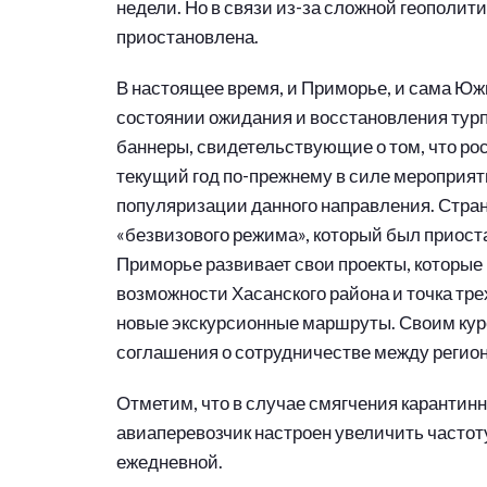
недели. Но в связи из-за сложной геополи
приостановлена.
В настоящее время, и Приморье, и сама Юж
состоянии ожидания и восстановления турп
баннеры, свидетельствующие о том, что рос
текущий год по-прежнему в силе мероприят
популяризации данного направления. Стран
«безвизового режима», который был приос
Приморье развивает свои проекты, которые
возможности Хасанского района и точка тре
новые экскурсионные маршруты. Своим курс
соглашения о сотрудничестве между регио
Отметим, что в случае смягчения карантин
авиаперевозчик настроен увеличить частот
ежедневной.