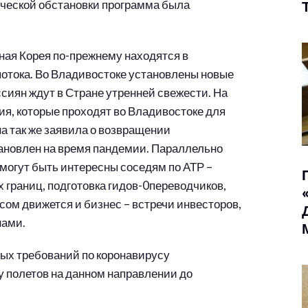
тической обстановки программа была
ная Корея по-прежнему находятся в
отока. Во Владивостоке установлены новые
сиян ждут в Стране утренней свежести. На
ия, которые проходят во Владивостоке для
а так же заявила о возвращении
тановлен на время пандемии. Параллельно
 могут быть интересны соседям по АТР –
х границ, подготовка гидов-0переводчиков,
ом движется и бизнес – встречи инвесторов,
нами.
ных требований по коронавирусу
у полетов на данном направлении до