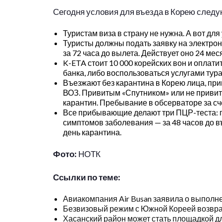
Сегодня условия для въезда в Корею след
Туристам виза в страну не нужна. А вот дл
Туристы должны подать заявку на электро
за 72 часа до вылета. Действует оно 24 мес
K-ETA стоит 10 000 корейских вон и оплати
банка, либо воспользоваться услугами тура
Въезжают без карантина в Корею лица, пр
ВОЗ. Привитым «Спутником» или не привит
карантин. Пребывание в обсерваторе за сч
Все прибывающие делают три ПЦР-теста: п
симптомов заболевания — за 48 часов до въ
день карантина.
Фото:
НОТК
Ссылки по теме:
Авиакомпания Air Busan заявила о выполн
Безвизовый режим с Южной Кореей возвр
Хасанский район может стать площадкой дл