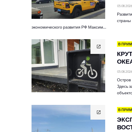
05.08.202
Развити
страны 
экономического развития РФ Максим…
В ПРИ
КРУ
ОКЕ
05.08.202
Остров 
Здесь з
объект
В ПРИ
ЭКС
ВОС