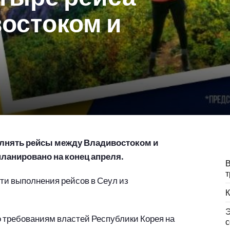
остоком и
лнять рейсы между Владивостоком и
ланировано на конец апреля.
В
т
ти выполнения рейсов в Сеул из
К
Э
о требованиям властей Республики Корея на
с