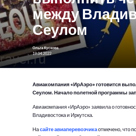
между Владив
Сеулом
Ольга Кускова
19.04.2022
Авиакомпания «ИрАэро» готовится выпо
Сеулом. Начало полетной программы зап
Авиакомпания «ИрАэро» заявила о готовнос
Владивостока и Иркутска.
На
сайте авиаперевозчика
отмечено, что п