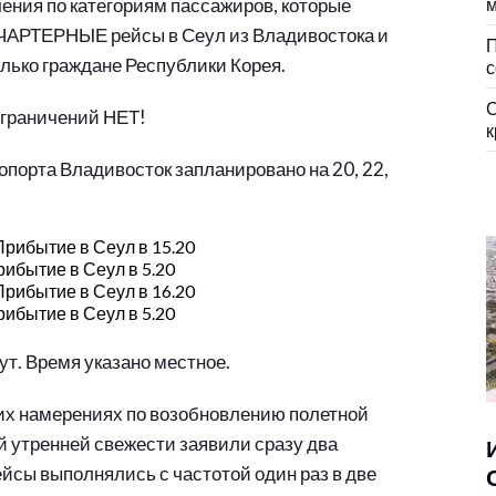
чения по категориям пассажиров, которые
м
 ЧАРТЕРНЫЕ рейсы в Сеул из Владивостока и
П
олько граждане Республики Корея.
с
С
ограничений НЕТ!
к
порта Владивосток запланировано на 20, 22,
 Прибытие в Сеул в 15.20
рибытие в Сеул в 5.20
 Прибытие в Сеул в 16.20
рибытие в Сеул в 5.20
ут. Время указано местное.
воих намерениях по возобновлению полетной
 утренней свежести заявили сразу два
Рейсы выполнялись с частотой один раз в две