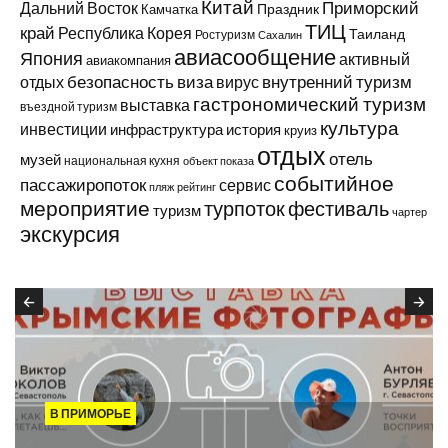
Китай
Приморский
Дальний Восток
Праздник
Камчатка
ТИЦ
край
Республика Корея
Таиланд
Ростуризм
Сахалин
авиасообщение
Япония
активный
авиакомпания
виза
внутренний туризм
отдых
безопасность
вирус
гастрономический туризм
выставка
въездной туризм
культура
инвестиции
инфраструктура
история
круиз
отдых
отель
музей
национальная кухня
объект показа
событийное
пассажиропоток
сервис
пляж
рейтинг
мероприятие
турпоток
фестиваль
туризм
чартер
экскурсия
В ПРИМОРЬЕ