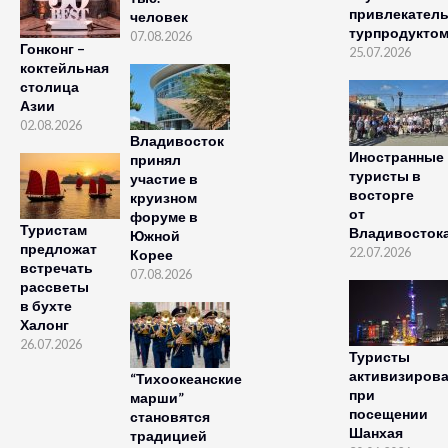
привлекател
человек
турпродукто
07.08.2026
Гонконг –
25.07.2026
коктейльная
столица
Азии
02.08.2026
Владивосток
Иностранные
принял
туристы в
участие в
восторге
круизном
от
форуме в
Туристам
Владивосток
Южной
предложат
22.07.2026
Корее
встречать
07.08.2026
рассветы
в бухте
Халонг
26.07.2026
Туристы
активизиров
“Тихоокеанские
при
марши”
посещении
становятся
Шанхая
традицией