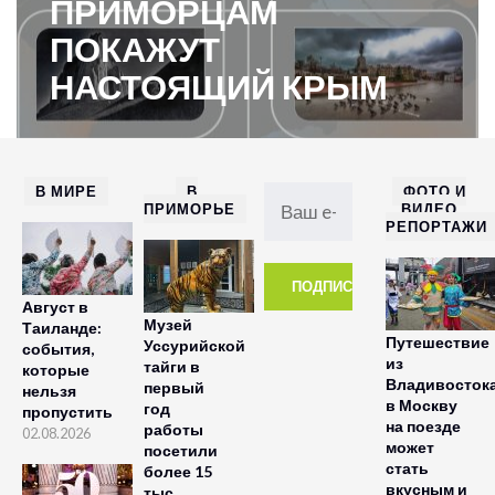
ПРИМОРЦАМ
ПОКАЖУТ
НАСТОЯЩИЙ КРЫМ
В МИРЕ
В
ФОТО И
ПРИМОРЬЕ
ВИДЕО
РЕПОРТАЖИ
Август в
Музей
Таиланде:
Путешествие
Уссурийской
события,
из
тайги в
которые
Владивосток
первый
нельзя
в Москву
год
пропустить
на поезде
работы
02.08.2026
может
посетили
стать
более 15
вкусным и
тыс.