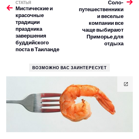
Соло-
СТАТЬЯ
Мистические и
путешественники
красочные
и веселые
традиции
компании все
праздника
чаще выбирают
завершения
Приморье для
буддийского
отдыха
поста в Таиланде
ВОЗМОЖНО ВАС ЗАИНТЕРЕСУЕТ