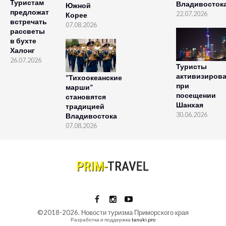
Туристам
Владивосток
Южной
предложат
22.07.2026
Корее
встречать
07.08.2026
рассветы
в бухте
Халонг
26.07.2026
Туристы
активизиров
“Тихоокеанские
при
марши”
посещении
становятся
Шанхая
традицией
30.06.2026
Владивостока
07.08.2026
©2018-2026. Новости туризма Приморского края
Разработка и поддержка
tanuki.pro