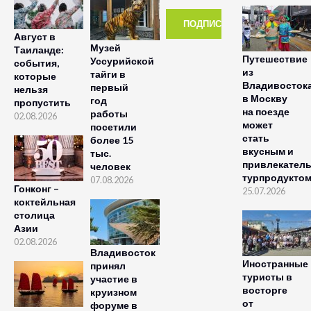
Август в
Музей
Таиланде:
Путешествие
Уссурийской
события,
из
тайги в
которые
Владивосток
первый
нельзя
в Москву
год
пропустить
на поезде
работы
02.08.2026
может
посетили
стать
более 15
вкусным и
тыс.
привлекател
человек
турпродукто
07.08.2026
Гонконг –
25.07.2026
коктейльная
столица
Азии
02.08.2026
Владивосток
Иностранные
принял
туристы в
участие в
восторге
круизном
от
форуме в