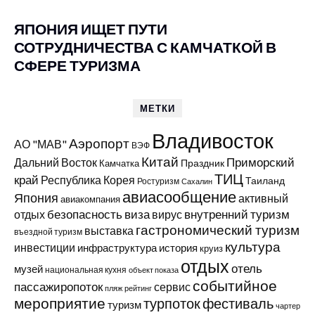
ЯПОНИЯ ИЩЕТ ПУТИ
СОТРУДНИЧЕСТВА С КАМЧАТКОЙ В
СФЕРЕ ТУРИЗМА
МЕТКИ
Владивосток
Аэропорт
АО "МАВ"
ВЭФ
Китай
Приморский
Дальний Восток
Праздник
Камчатка
ТИЦ
край
Республика Корея
Таиланд
Ростуризм
Сахалин
авиасообщение
Япония
активный
авиакомпания
виза
внутренний туризм
отдых
безопасность
вирус
гастрономический туризм
выставка
въездной туризм
культура
инвестиции
инфраструктура
история
круиз
отдых
отель
музей
национальная кухня
объект показа
событийное
пассажиропоток
сервис
пляж
рейтинг
мероприятие
турпоток
фестиваль
туризм
чартер