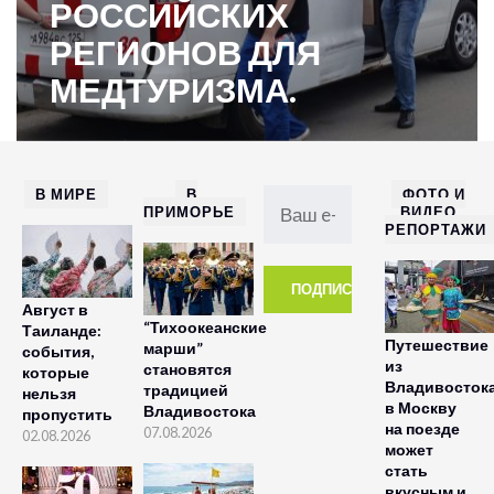
РОССИЙСКИХ
РЕГИОНОВ ДЛЯ
МЕДТУРИЗМА.
В МИРЕ
В
ФОТО И
ПРИМОРЬЕ
ВИДЕО
РЕПОРТАЖИ
Август в
“Тихоокеанские
Таиланде:
Путешествие
марши”
события,
из
становятся
которые
Владивосток
традицией
нельзя
в Москву
Владивостока
пропустить
на поезде
07.08.2026
02.08.2026
может
стать
вкусным и