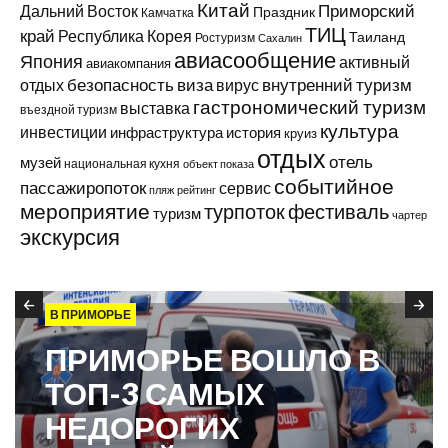
Китай
Приморский
Дальний Восток
Праздник
Камчатка
ТИЦ
край
Республика Корея
Таиланд
Ростуризм
Сахалин
авиасообщение
Япония
активный
авиакомпания
виза
внутренний туризм
отдых
безопасность
вирус
гастрономический туризм
выставка
въездной туризм
культура
инвестиции
инфраструктура
история
круиз
отдых
отель
музей
национальная кухня
объект показа
событийное
пассажиропоток
сервис
пляж
рейтинг
мероприятие
турпоток
фестиваль
туризм
чартер
экскурсия
В ПРИМОРЬЕ
ПРИМОРЬЕ ВОШЛО В
ТОП-3 САМЫХ
НЕДОРОГИХ