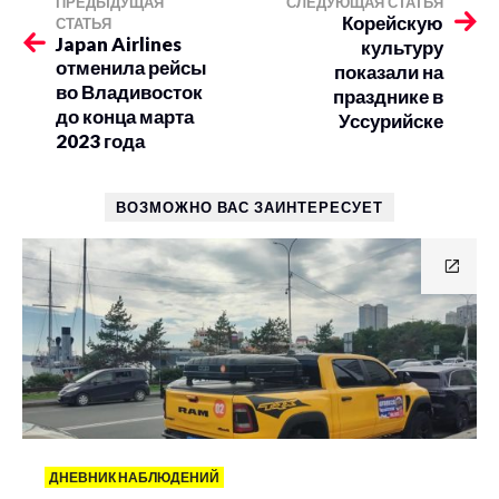
ПРЕДЫДУЩАЯ
СЛЕДУЮЩАЯ СТАТЬЯ
Корейскую
СТАТЬЯ
Japan Airlines
культуру
отменила рейсы
показали на
во Владивосток
празднике в
до конца марта
Уссурийске
2023 года
ВОЗМОЖНО ВАС ЗАИНТЕРЕСУЕТ
ДНЕВНИК НАБЛЮДЕНИЙ