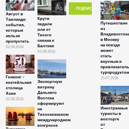
Август в
Крути
Таиланде:
Путешествие
педали
события,
из
или от
которые
Владивосток
Тихого
нельзя
в Москву
океана к
пропустить
на поезде
Балтике
02.08.2026
может
05.08.2026
стать
вкусным и
привлекател
турпродукто
Гонконг –
25.07.2026
Экспортную
коктейльная
витрину
столица
Дальнего
Азии
Востока
02.08.2026
сформируют
Иностранные
на
туристы в
Тихоокеанском
восторге
международном
от
конгрессе
Туристам