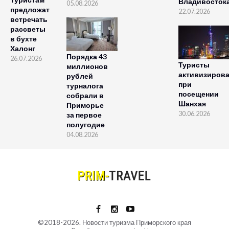
Владивосток
05.08.2026
предложат
22.07.2026
встречать
рассветы
в бухте
Халонг
Порядка 43
26.07.2026
Туристы
миллионов
активизиров
рублей
при
турналога
посещении
собрали в
Шанхая
Приморье
30.06.2026
за первое
полугодие
04.08.2026
©2018-2026. Новости туризма Приморского края