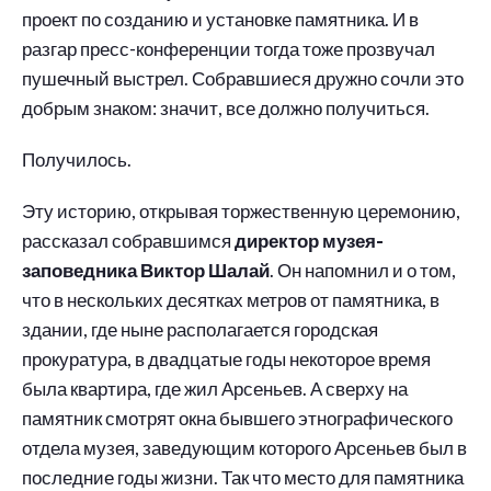
проект по созданию и установке памятника. И в
разгар пресс-конференции тогда тоже прозвучал
пушечный выстрел. Собравшиеся дружно сочли это
добрым знаком: значит, все должно получиться.
Получилось.
Эту историю, открывая торжественную церемонию,
рассказал собравшимся
директор музея-
заповедника Виктор Шалай
. Он напомнил и о том,
что в нескольких десятках метров от памятника, в
здании, где ныне располагается городская
прокуратура, в двадцатые годы некоторое время
была квартира, где жил Арсеньев. А сверху на
памятник смотрят окна бывшего этнографического
отдела музея, заведующим которого Арсеньев был в
последние годы жизни. Так что место для памятника