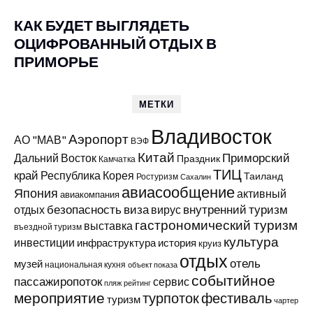
КАК БУДЕТ ВЫГЛЯДЕТЬ
ОЦИФРОВАННЫЙ ОТДЫХ В
ПРИМОРЬЕ
МЕТКИ
Владивосток
Аэропорт
АО "МАВ"
ВЭФ
Китай
Приморский
Дальний Восток
Праздник
Камчатка
ТИЦ
край
Республика Корея
Таиланд
Ростуризм
Сахалин
авиасообщение
Япония
активный
авиакомпания
виза
внутренний туризм
отдых
безопасность
вирус
гастрономический туризм
выставка
въездной туризм
культура
инвестиции
инфраструктура
история
круиз
отдых
отель
музей
национальная кухня
объект показа
событийное
пассажиропоток
сервис
пляж
рейтинг
мероприятие
турпоток
фестиваль
туризм
чартер