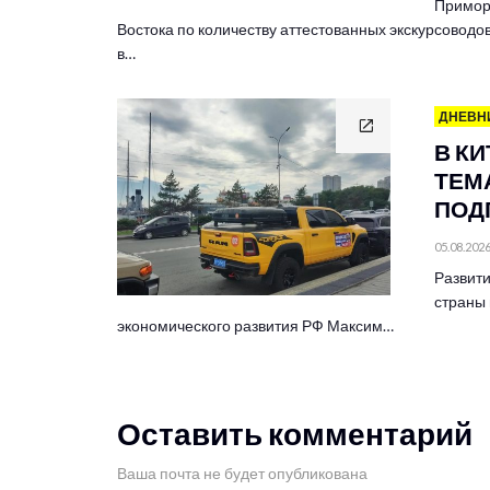
Примор
Востока по количеству аттестованных экскурсоводов
в…
ДНЕВН
В К
ТЕМА
ПОД
05.08.202
Развити
страны 
экономического развития РФ Максим…
Оставить комментарий
Ваша почта не будет опубликована