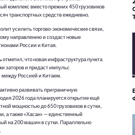
ый комплекс вместо прежних 450 грузовиков
ысяч транспортных средств ежедневно.
олит усилить торгово-экономические связи,
ому направлению и создаст новые
гионами России и Китая.
ь
отметил, что новая инфраструктура пункта
ки заторов и придаст импульс
х между Россией и Китаем.
 активно развивать приграничную
угодия 2026 года планируется открытие ещё
ктной мощностью до 650 грузовиков в сутки,
ли, а также «Хасан» — единственный
ный на 200 машин в сутки. Параллельно
.