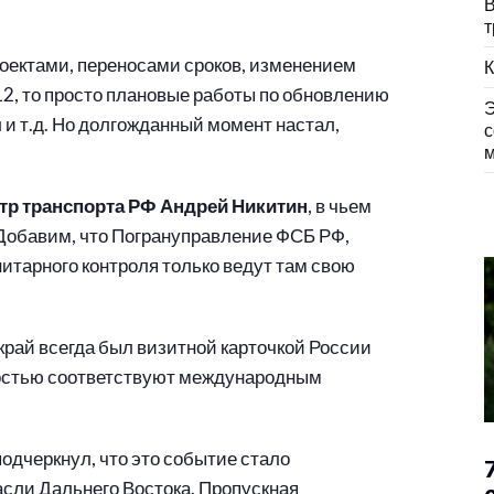
В
т
ектами, переносами сроков, изменением
К
12, то просто плановые работы по обновлению
Э
 и т.д. Но долгожданный момент настал,
с
м
тр транспорта РФ Андрей Никитин
, в чьем
 Добавим, что Погрануправление ФСБ РФ,
тарного контроля только ведут там свою
край всегда был визитной карточкой России
лностью соответствуют международным
одчеркнул, что это событие стало
сли Дальнего Востока. Пропускная