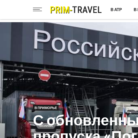
В АТР
В
В ПРИМОРЬЕ
С обновленны
пропуска «По