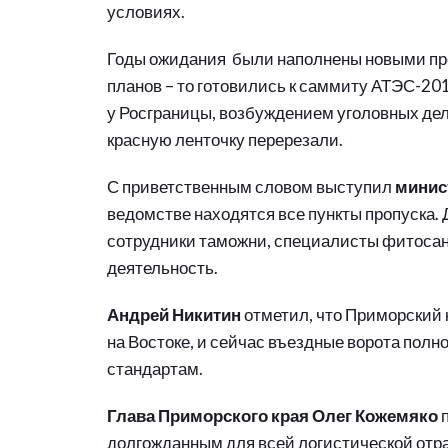
условиях.
Годы ожидания были наполнены новыми про
планов – то готовились к саммиту АТЭС-20
у Росграницы, возбуждением уголовных дел
красную ленточку перерезали.
С приветственным словом выступил
минис
ведомстве находятся все пункты пропуска.
сотрудники таможни, специалисты фитосани
деятельность.
Андрей Никитин
отметил, что Приморский 
на Востоке, и сейчас въездные ворота по
стандартам.
Глава Приморского края Олег Кожемяко
п
долгожданным для всей логистической отра