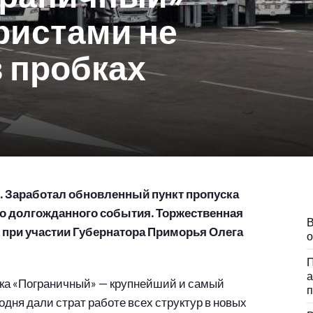
ристами не
в пробках
. Заработал обновленный пункт пропуска
о долгожданного события. Торжественная
В
 при участии Губернатора Приморья Олега
о
П
а
ка «Пограничный» — крупнейший и самый
п
дня дали страт работе всех структур в новых