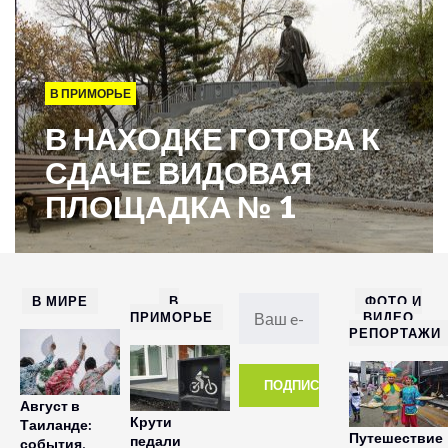
В ПРИМОРЬЕ
В НАХОДКЕ ГОТОВА К
СДАЧЕ ВИДОВАЯ
ПЛОЩАДКА № 1
В МИРЕ
В
ФОТО И
ПРИМОРЬЕ
ВИДЕО
РЕПОРТАЖИ
Август в
Крути
Таиланде:
Путешествие
педали
события,