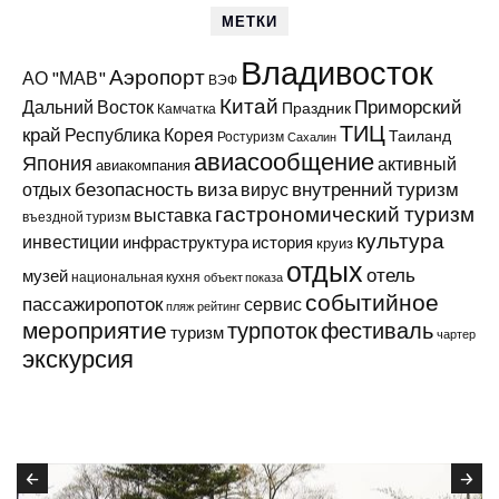
МЕТКИ
Владивосток
Аэропорт
АО "МАВ"
ВЭФ
Китай
Приморский
Дальний Восток
Праздник
Камчатка
ТИЦ
край
Республика Корея
Таиланд
Ростуризм
Сахалин
авиасообщение
Япония
активный
авиакомпания
виза
внутренний туризм
отдых
безопасность
вирус
гастрономический туризм
выставка
въездной туризм
культура
инвестиции
инфраструктура
история
круиз
отдых
отель
музей
национальная кухня
объект показа
событийное
пассажиропоток
сервис
пляж
рейтинг
мероприятие
турпоток
фестиваль
туризм
чартер
экскурсия