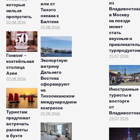
из
или от
которые
Владивосток
Тихого
нельзя
в Москву
океана к
пропустить
на поезде
Балтике
02.08.2026
может
05.08.2026
стать
вкусным и
привлекател
турпродукто
Гонконг –
25.07.2026
Экспортную
коктейльная
витрину
столица
Дальнего
Азии
Востока
02.08.2026
сформируют
Иностранные
на
туристы в
Тихоокеанском
восторге
международном
от
конгрессе
Туристам
Владивосток
05.08.2026
предложат
22.07.2026
встречать
рассветы
в бухте