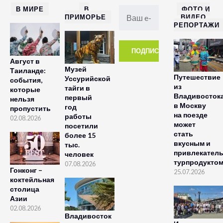
В МИРЕ
В
ФОТО И
ПРИМОРЬЕ
ВИДЕО
РЕПОРТАЖИ
Август в
Музей
Таиланде:
Путешествие
Уссурийской
события,
из
тайги в
которые
Владивосток
первый
нельзя
в Москву
год
пропустить
на поезде
работы
02.08.2026
может
посетили
стать
более 15
вкусным и
тыс.
привлекател
человек
турпродукто
07.08.2026
Гонконг –
25.07.2026
коктейльная
столица
Азии
02.08.2026
Владивосток