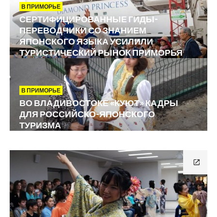
В ПРИМОРЬЕ
СЕРТИФИЦИРОВАННЫЕ ГИДЫ-
ПЕРЕВОДЧИКИ СО ЗНАНИЕМ
ЯПОНСКОГО ЯЗЫКА УСИЛИЛИ
ТУРИСТИЧЕСКИЙ РЫНОК ПРИМОРЬЯ
В ПРИМОРЬЕ
ВО ВЛАДИВОСТОКЕ «КУЮТ» КАДРЫ
ДЛЯ РОССИЙСКО-ЯПОНСКОГО
ТУРИЗМА