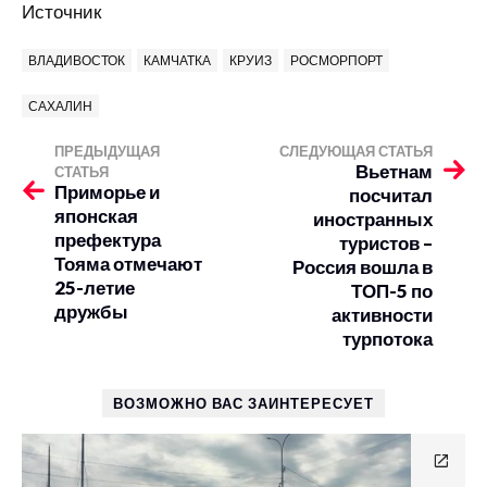
Источник
ВЛАДИВОСТОК
КАМЧАТКА
КРУИЗ
РОСМОРПОРТ
САХАЛИН
ПРЕДЫДУЩАЯ
СЛЕДУЮЩАЯ СТАТЬЯ
Вьетнам
СТАТЬЯ
Приморье и
посчитал
японская
иностранных
префектура
туристов –
Тояма отмечают
Россия вошла в
25-летие
ТОП-5 по
дружбы
активности
турпотока
ВОЗМОЖНО ВАС ЗАИНТЕРЕСУЕТ