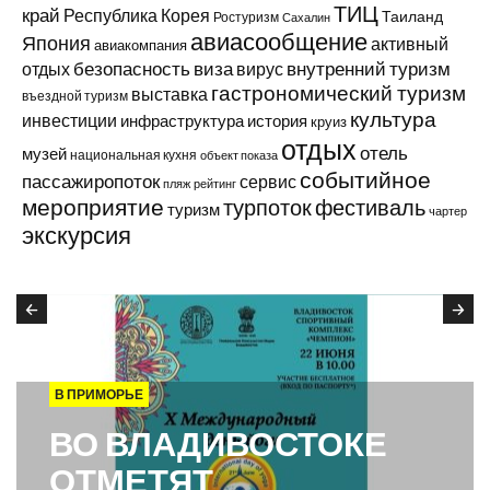
ТИЦ
край
Республика Корея
Таиланд
Ростуризм
Сахалин
авиасообщение
Япония
активный
авиакомпания
виза
внутренний туризм
отдых
безопасность
вирус
гастрономический туризм
выставка
въездной туризм
культура
инвестиции
инфраструктура
история
круиз
отдых
отель
музей
национальная кухня
объект показа
событийное
пассажиропоток
сервис
пляж
рейтинг
мероприятие
турпоток
фестиваль
туризм
чартер
экскурсия
В ПРИМОРЬЕ
ВО ВЛАДИВОСТОКЕ
ОТМЕТЯТ