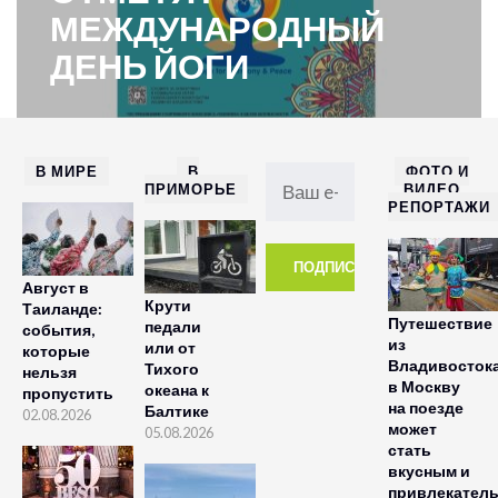
МЕЖДУНАРОДНЫЙ
ДЕНЬ ЙОГИ
В МИРЕ
В
ФОТО И
ПРИМОРЬЕ
ВИДЕО
РЕПОРТАЖИ
Август в
Крути
Таиланде:
Путешествие
педали
события,
из
или от
которые
Владивосток
Тихого
нельзя
в Москву
океана к
пропустить
на поезде
Балтике
02.08.2026
может
05.08.2026
стать
вкусным и
привлекател