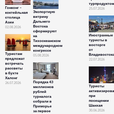
турпродукто
Гонконг –
25.07.2026
Экспортную
коктейльная
витрину
столица
Дальнего
Азии
Востока
02.08.2026
сформируют
Иностранные
на
туристы в
Тихоокеанском
восторге
международном
от
конгрессе
Туристам
Владивосток
05.08.2026
предложат
22.07.2026
встречать
рассветы
в бухте
Халонг
Порядка 43
26.07.2026
Туристы
миллионов
активизиров
рублей
при
турналога
посещении
собрали в
Шанхая
Приморье
30.06.2026
за первое